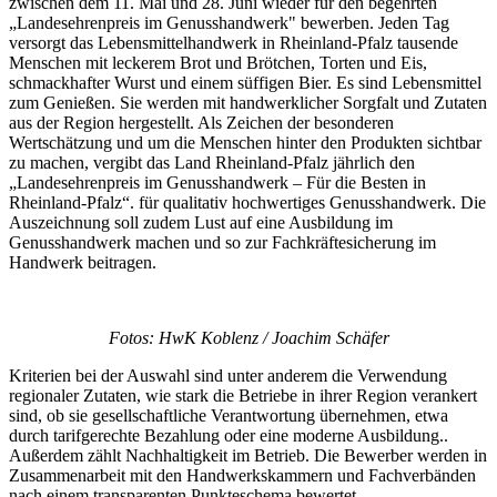
zwischen dem 11. Mai und 28. Juni wieder für den begehrten
„Landesehrenpreis im Genusshandwerk" bewerben. Jeden Tag
versorgt das Lebensmittelhandwerk in Rheinland-Pfalz tausende
Menschen mit leckerem Brot und Brötchen, Torten und Eis,
schmackhafter Wurst und einem süffigen Bier. Es sind Lebensmittel
zum Genießen. Sie werden mit handwerklicher Sorgfalt und Zutaten
aus der Region hergestellt. Als Zeichen der besonderen
Wertschätzung und um die Menschen hinter den Produkten sichtbar
zu machen, vergibt das Land Rheinland-Pfalz jährlich den
„Landesehrenpreis im Genusshandwerk – Für die Besten in
Rheinland-Pfalz“. für qualitativ hochwertiges Genusshandwerk. Die
Auszeichnung soll zudem Lust auf eine Ausbildung im
Genusshandwerk machen und so zur Fachkräftesicherung im
Handwerk beitragen.
Fotos: HwK Koblenz / Joachim Schäfer
Kriterien bei der Auswahl sind unter anderem die Verwendung
regionaler Zutaten, wie stark die Betriebe in ihrer Region verankert
sind, ob sie gesellschaftliche Verantwortung übernehmen, etwa
durch tarifgerechte Bezahlung oder eine moderne Ausbildung..
Außerdem zählt Nachhaltigkeit im Betrieb. Die Bewerber werden in
Zusammenarbeit mit den Handwerkskammern und Fachverbänden
nach einem transparenten Punkteschema bewertet.