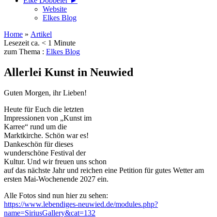
Elke Döbbeler ►
Website
Elkes Blog
Home
»
Artikel
Lesezeit ca. < 1 Minute
zum Thema :
Elkes Blog
Allerlei Kunst in Neuwied
Guten Morgen, ihr Lieben!
Heute für Euch die letzten
Impressionen von „Kunst im
Karree“ rund um die
Marktkirche. Schön war es!
Dankeschön für dieses
wunderschöne Festival der
Kultur. Und wir freuen uns schon
auf das nächste Jahr und reichen eine Petition für gutes Wetter am
ersten Mai-Wochenende 2027 ein.
Alle Fotos sind nun hier zu sehen:
https://www.lebendiges-neuwied.de/modules.php?
name=SiriusGallery&cat=132