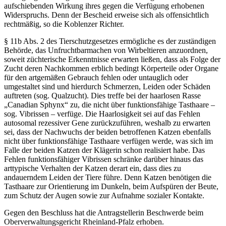
aufschiebenden Wirkung ihres gegen die Verfügung erhobenen
Widerspruchs. Denn der Bescheid erweise sich als offensichtlich
rechtmäßig, so die Koblenzer Richter.
§ 11b Abs. 2 des Tierschutzgesetzes ermögliche es der zuständigen
Behörde, das Unfruchtbarmachen von Wirbeltieren anzuordnen,
soweit züchterische Erkenntnisse erwarten ließen, dass als Folge der
Zucht deren Nachkommen erblich bedingt Körperteile oder Organe
für den artgemäßen Gebrauch fehlen oder untauglich oder
umgestaltet sind und hierdurch Schmerzen, Leiden oder Schäden
auftreten (sog. Qualzucht). Dies treffe bei der haarlosen Rasse
„Canadian Sphynx“ zu, die nicht über funktionsfähige Tasthaare –
sog. Vibrissen – verfüge. Die Haarlosigkeit sei auf das Fehlen
autosomal rezessiver Gene zurückzuführen, weshalb zu erwarten
sei, dass der Nachwuchs der beiden betroffenen Katzen ebenfalls
nicht über funktionsfähige Tasthaare verfügen werde, was sich im
Falle der beiden Katzen der Klägerin schon realisiert habe. Das
Fehlen funktionsfähiger Vibrissen schränke darüber hinaus das
arttypische Verhalten der Katzen derart ein, dass dies zu
andauerndem Leiden der Tiere führe. Denn Katzen benötigen die
Tasthaare zur Orientierung im Dunkeln, beim Aufspüren der Beute,
zum Schutz der Augen sowie zur Aufnahme sozialer Kontakte.
Gegen den Beschluss hat die Antragstellerin Beschwerde beim
Oberverwaltungsgericht Rheinland-Pfalz erhoben.