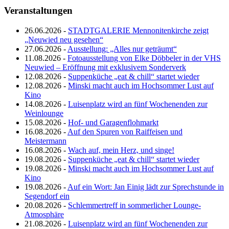
Veranstaltungen
26.06.2026 -
STADTGALERIE Mennonitenkirche zeigt
„Neuwied neu gesehen“
27.06.2026 -
Ausstellung: „Alles nur geträumt“
11.08.2026 -
Fotoausstellung von Elke Döbbeler in der VHS
Neuwied – Eröffnung mit exklusivem Sonderverk
12.08.2026 -
Suppenküche „eat & chill“ startet wieder
12.08.2026 -
Minski macht auch im Hochsommer Lust auf
Kino
14.08.2026 -
Luisenplatz wird an fünf Wochenenden zur
Weinlounge
15.08.2026 -
Hof- und Garagenflohmarkt
16.08.2026 -
Auf den Spuren von Raiffeisen und
Meistermann
16.08.2026 -
Wach auf, mein Herz, und singe!
19.08.2026 -
Suppenküche „eat & chill“ startet wieder
19.08.2026 -
Minski macht auch im Hochsommer Lust auf
Kino
19.08.2026 -
Auf ein Wort: Jan Einig lädt zur Sprechstunde in
Segendorf ein
20.08.2026 -
Schlemmertreff in sommerlicher Lounge-
Atmosphäre
21.08.2026 -
Luisenplatz wird an fünf Wochenenden zur