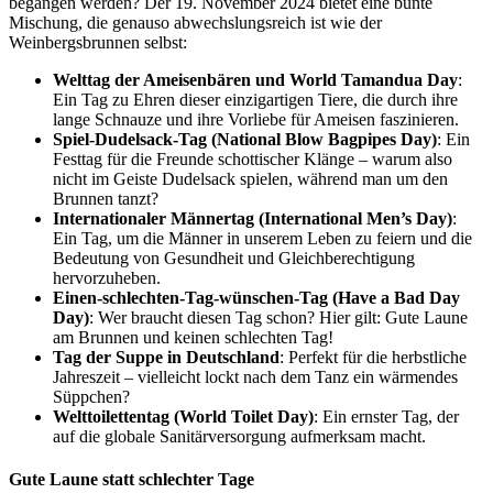
begangen werden? Der 19. November 2024 bietet eine bunte
Mischung, die genauso abwechslungsreich ist wie der
Weinbergsbrunnen selbst:
Welttag der Ameisenbären und World Tamandua Day
:
Ein Tag zu Ehren dieser einzigartigen Tiere, die durch ihre
lange Schnauze und ihre Vorliebe für Ameisen faszinieren.
Spiel-Dudelsack-Tag (National Blow Bagpipes Day)
: Ein
Festtag für die Freunde schottischer Klänge – warum also
nicht im Geiste Dudelsack spielen, während man um den
Brunnen tanzt?
Internationaler Männertag (International Men’s Day)
:
Ein Tag, um die Männer in unserem Leben zu feiern und die
Bedeutung von Gesundheit und Gleichberechtigung
hervorzuheben.
Einen-schlechten-Tag-wünschen-Tag (Have a Bad Day
Day)
: Wer braucht diesen Tag schon? Hier gilt: Gute Laune
am Brunnen und keinen schlechten Tag!
Tag der Suppe in Deutschland
: Perfekt für die herbstliche
Jahreszeit – vielleicht lockt nach dem Tanz ein wärmendes
Süppchen?
Welttoilettentag (World Toilet Day)
: Ein ernster Tag, der
auf die globale Sanitärversorgung aufmerksam macht.
Gute Laune statt schlechter Tage