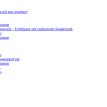
ied neu gesehen“
lounge
Neuwied – Eröffnung mit exklusivem Sonderverk
o
lounge
o
Segendorf ein
lounge
s
o