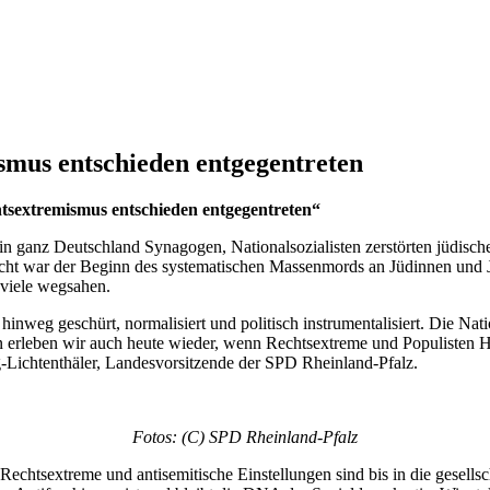
smus entschieden entgegentreten
htsextremismus entschieden entgegentreten“
 ganz Deutschland Synagogen, Nationalsozialisten zerstörten jüdische
t war der Beginn des systematischen Massenmords an Jüdinnen und J
viele wegsahen.
inweg geschürt, normalisiert und politisch instrumentalisiert. Die Nat
erleben wir auch heute wieder, wenn Rechtsextreme und Populisten 
ng-Lichtenthäler, Landesvorsitzende der SPD Rheinland-Pfalz.
Fotos: (C) SPD Rheinland-Pfalz
 Rechtsextreme und antisemitische Einstellungen sind bis in die gesellsch