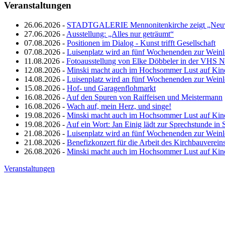
Veranstaltungen
26.06.2026 -
STADTGALERIE Mennonitenkirche zeigt „Neuw
27.06.2026 -
Ausstellung: „Alles nur geträumt“
07.08.2026 -
Positionen im Dialog - Kunst trifft Gesellschaft
07.08.2026 -
Luisenplatz wird an fünf Wochenenden zur Wein
11.08.2026 -
Fotoausstellung von Elke Döbbeler in der VHS 
12.08.2026 -
Minski macht auch im Hochsommer Lust auf Kin
14.08.2026 -
Luisenplatz wird an fünf Wochenenden zur Wein
15.08.2026 -
Hof- und Garagenflohmarkt
16.08.2026 -
Auf den Spuren von Raiffeisen und Meistermann
16.08.2026 -
Wach auf, mein Herz, und singe!
19.08.2026 -
Minski macht auch im Hochsommer Lust auf Kin
19.08.2026 -
Auf ein Wort: Jan Einig lädt zur Sprechstunde in 
21.08.2026 -
Luisenplatz wird an fünf Wochenenden zur Wein
21.08.2026 -
Benefizkonzert für die Arbeit des Kirchbauverein
26.08.2026 -
Minski macht auch im Hochsommer Lust auf Kin
Veranstaltungen