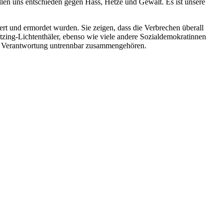
ellen uns entschieden gegen Hass, Hetze und Gewalt. Es ist unsere
ert und ermordet wurden. Sie zeigen, dass die Verbrechen überall
zing-Lichtenthäler, ebenso wie viele andere Sozialdemokratinnen
nd Verantwortung untrennbar zusammengehören.