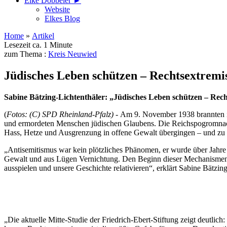
Elke Döbbeler ►
Website
Elkes Blog
Home
»
Artikel
Lesezeit ca. 1 Minute
zum Thema :
Kreis Neuwied
Jüdisches Leben schützen – Rechtsextremi
Sabine Bätzing-Lichtenthäler: „Jüdisches Leben schützen – Rec
(
Fotos: (C) SPD Rheinland-Pfalz) -
Am 9. November 1938 brannten in
und ermordeten Menschen jüdischen Glaubens. Die Reichspogromnach
Hass, Hetze und Ausgrenzung in offene Gewalt übergingen – und zu 
„Antisemitismus war kein plötzliches Phänomen, er wurde über Jahre h
Gewalt und aus Lügen Vernichtung. Den Beginn dieser Mechanismen 
ausspielen und unsere Geschichte relativieren“, erklärt Sabine Bätzi
„Die aktuelle Mitte-Studie der Friedrich-Ebert-Stiftung zeigt deutlich: