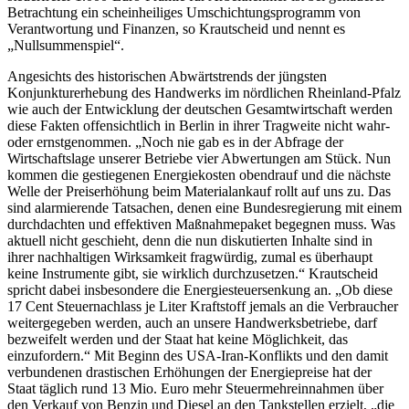
Betrachtung ein scheinheiliges Umschichtungsprogramm von
Verantwortung und Finanzen, so Krautscheid und nennt es
„Nullsummenspiel“.
Angesichts des historischen Abwärtstrends der jüngsten
Konjunkturerhebung des Handwerks im nördlichen Rheinland-Pfalz
wie auch der Entwicklung der deutschen Gesamtwirtschaft werden
diese Fakten offensichtlich in Berlin in ihrer Tragweite nicht wahr-
oder ernstgenommen. „Noch nie gab es in der Abfrage der
Wirtschaftslage unserer Betriebe vier Abwertungen am Stück. Nun
kommen die gestiegenen Energiekosten obendrauf und die nächste
Welle der Preiserhöhung beim Materialankauf rollt auf uns zu. Das
sind alarmierende Tatsachen, denen eine Bundesregierung mit einem
durchdachten und effektiven Maßnahmepaket begegnen muss. Was
aktuell nicht geschieht, denn die nun diskutierten Inhalte sind in
ihrer nachhaltigen Wirksamkeit fragwürdig, zumal es überhaupt
keine Instrumente gibt, sie wirklich durchzusetzen.“ Krautscheid
spricht dabei insbesondere die Energiesteuersenkung an. „Ob diese
17 Cent Steuernachlass je Liter Kraftstoff jemals an die Verbraucher
weitergegeben werden, auch an unsere Handwerksbetriebe, darf
bezweifelt werden und der Staat hat keine Möglichkeit, das
einzufordern.“ Mit Beginn des USA-Iran-Konflikts und den damit
verbundenen drastischen Erhöhungen der Energiepreise hat der
Staat täglich rund 13 Mio. Euro mehr Steuermehreinnahmen über
den Verkauf von Benzin und Diesel an den Tankstellen erzielt, „die