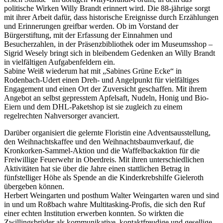
politische Wirken Willy Brandt erinnert wird. Die 88-jährige sorgt
mit ihrer Arbeit dafür, dass historische Ereignisse durch Erzählungen
und Erinnerungen greifbar werden. Ob im Vorstand der
Bürgerstiftung, mit der Erfassung der Einnahmen und
Besucherzahlen, in der Präsenzbibliothek oder im Museumsshop –
Sigrid Wesely bringt sich in bleibendem Gedenken an Willy Brandt
in vielfältigen Aufgabenfeldern ein.
Sabine Weiß wiederum hat mit „Sabines Grüne Ecke“ in
Rodenbach-Udert einen Dreh- und Angelpunkt für vielfältiges
Engagement und einen Ort der Zuversicht geschaffen. Mit ihrem
Angebot an selbst gepresstem Apfelsaft, Nudeln, Honig und Bio-
Eiern und dem DHL-Paketshop ist sie zugleich zu einem
regelrechten Nahversorger avanciert.
Darüber organisiert die gelernte Floristin eine Adventsausstellung,
den Weihnachtskaffee und den Weihnachtsbaumverkauf, die
Kronkorken-Sammel-Aktion und die Waffelbackaktion für die
Freiwillige Feuerwehr in Oberdreis. Mit ihren unterschiedlichen
Aktivitäten hat sie über die Jahre einen stattlichen Betrag in
fünfstelliger Höhe als Spende an die Kinderkrebshilfe Gieleroth
übergeben können.
Herbert Weingarten und posthum Walter Weingarten waren und sind
in und um Roßbach wahre Multitasking-Profis, die sich den Ruf
einer echten Institution erwerben konnten. So wirkten die
Zwillingsbrüder als kommunikative, kontaktfreudige und gesellige