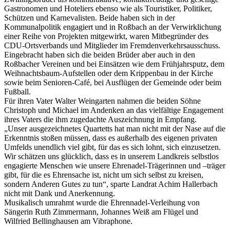
Gastronomen und Hoteliers ebenso wie als Touristiker, Politiker,
Schützen und Karnevalisten. Beide haben sich in der
Kommunalpolitik engagiert und in Roßbach an der Verwirklichung
einer Reihe von Projekten mitgewirkt, waren Mitbegründer des
CDU-Ortsverbands und Mitglieder im Fremdenverkehrsausschuss.
Eingebracht haben sich die beiden Brüder aber auch in den
Roßbacher Vereinen und bei Einsätzen wie dem Frühjahrsputz, dem
Weihnachtsbaum-Aufstellen oder dem Krippenbau in der Kirche
sowie beim Senioren-Café, bei Ausflügen der Gemeinde oder beim
Fußball.
Für ihren Vater Walter Weingarten nahmen die beiden Söhne
Christoph und Michael im Andenken an das vielfältige Engagement
ihres Vaters die ihm zugedachte Auszeichnung in Empfang.
„Unser ausgezeichnetes Quartetts hat man nicht mit der Nase auf die
Erkenntnis stoßen müssen, dass es außerhalb des eigenen privaten
Umfelds unendlich viel gibt, für das es sich lohnt, sich einzusetzen.
Wir schätzen uns glücklich, dass es in unserem Landkreis selbstlos
engagierte Menschen wie unsere Ehrenadel-Trägerinnen und –träger
gibt, für die es Ehrensache ist, nicht um sich selbst zu kreisen,
sondern Anderen Gutes zu tun“, sparte Landrat Achim Hallerbach
nicht mit Dank und Anerkennung.
Musikalisch umrahmt wurde die Ehrennadel-Verleihung von
Sängerin Ruth Zimmermann, Johannes Weiß am Flügel und
Wilfried Bellinghausen am Vibraphone.