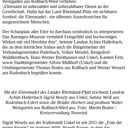
Weingarten aus Roßbach/Wied verliehen.
„Ehrenamt ist unbezahlter und unbezahlbarer Dienst an der
Gesellschaft. Dafür hat das Land Rheinland-Pfalz ein sichtbares
Symbol: die Ehrennadel - ein silbernes Ausrufezeichen für
ausgezeichnete Menschen.
Der Schauplatz aller Ehre ist durchaus symbolisch zu interpretieren:
Das Roentgen-Museum vermittelt Feingefühl und hochwertiges
Wirken mit viel Herzblut drin“, betonte Landrat Achim Hallerbach,
der zu dem feierlichen Anlass auch die Bürgermeister der
Verbandsgemeinden Puderbach, Volker Mendel, Rengsdorf-
Waldbreitbach, Hans-Werner Breithausen und Unkel, Karsten Fehr,
sowie Stadtbürgermeister Alfons Mußhoff (Unkel) und die
Ortsbürgermeister Thomas Boden aus Roßbach und Werner Wenzel
aus Rodenbach begrüßen konnte.
Mit der Ehrennadel des Landes Rheinland-Pfalz zeichnete Landrat
Achim Hallerbach Sigrid Wesely aus Unkel, Sabine Weiß aus
Rodenbach-Udert sowie die Brüder Herbert und posthum Walter
Weingarten aus Roßbach/Wied aus. Foto: Martin Boden /
Kreisverwaltung Neuwied.
Sigrid Wesely aus der Kulturstadt Unkel ist seit 2011 die „Frau der
ersten Stunde“ im dortigen Willy-Brandt-Forum, in dem das