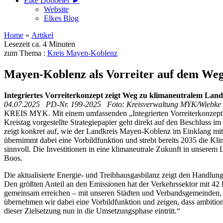
Elke Döbbeler ►
Website
Elkes Blog
Home
»
Artikel
Lesezeit ca. 4 Minuten
zum Thema :
Kreis Mayen-Koblenz
Mayen-Koblenz als Vorreiter auf dem Weg
Integriertes Vorreiterkonzept zeigt Weg zu klimaneutralem Landkr
04.07.2025 PD-Nr. 199-2025 Foto: Kreisverwaltung MYK/Wiebke
KREIS MYK. Mit einem umfassenden „Integrierten Vorreiterkonzept“ 
Kreistag vorgestellte Strategiepapier geht direkt auf den Beschluss 
zeigt konkret auf, wie der Landkreis Mayen-Koblenz im Einklang mi
übernimmt dabei eine Vorbildfunktion und strebt bereits 2035 die Klim
sinnvoll. Die Investitionen in eine klimaneutrale Zukunft in unserem 
Boos.
Die aktualisierte Energie- und Treibhausgasbilanz zeigt den Handlung
Den größten Anteil an den Emissionen hat der Verkehrssektor mit 42 P
gemeinsam erreichen – mit unseren Städten und Verbandsgemeinden, 
übernehmen wir dabei eine Vorbildfunktion und zeigen, dass ambitionie
dieser Zielsetzung nun in die Umsetzungsphase eintritt.“