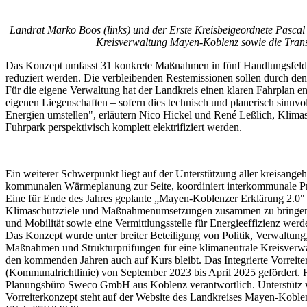
Landrat Marko Boos (links) und der Erste Kreisbeigeordnete Pascal
Kreisverwaltung Mayen-Koblenz sowie die Tran
Das Konzept umfasst 31 konkrete Maßnahmen in fünf Handlungsfelde
reduziert werden. Die verbleibenden Restemissionen sollen durch de
Für die eigene Verwaltung hat der Landkreis einen klaren Fahrplan e
eigenen Liegenschaften – sofern dies technisch und planerisch sinnvo
Energien umstellen", erläutern Nico Hickel und René Leßlich, Klimas
Fuhrpark perspektivisch komplett elektrifiziert werden.
Ein weiterer Schwerpunkt liegt auf der Unterstützung aller kreisan
kommunalen Wärmeplanung zur Seite, koordiniert interkommunale Pr
Eine für Ende des Jahres geplante „Mayen-Koblenzer Erklärung 2.0" 
Klimaschutzziele und Maßnahmenumsetzungen zusammen zu bringen. 
und Mobilität sowie eine Vermittlungsstelle für Energieeffizienz wer
Das Konzept wurde unter breiter Beteiligung von Politik, Verwaltung
Maßnahmen und Strukturprüfungen für eine klimaneutrale Kreisverwalt
den kommenden Jahren auch auf Kurs bleibt. Das Integrierte Vorreit
(Kommunalrichtlinie) von September 2023 bis April 2025 gefördert.
Planungsbüro Sweco GmbH aus Koblenz verantwortlich. Unterstütz wu
Vorreiterkonzept steht auf der Website des Landkreises Mayen-Koble