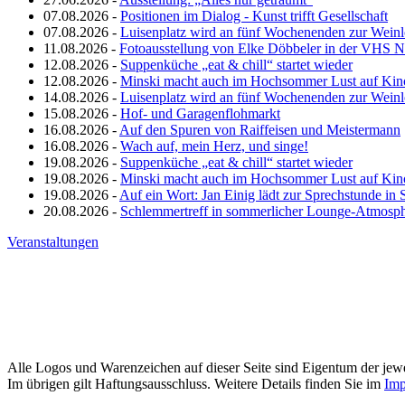
07.08.2026 -
Positionen im Dialog - Kunst trifft Gesellschaft
07.08.2026 -
Luisenplatz wird an fünf Wochenenden zur Wein
11.08.2026 -
Fotoausstellung von Elke Döbbeler in der VHS 
12.08.2026 -
Suppenküche „eat & chill“ startet wieder
12.08.2026 -
Minski macht auch im Hochsommer Lust auf Kin
14.08.2026 -
Luisenplatz wird an fünf Wochenenden zur Wein
15.08.2026 -
Hof- und Garagenflohmarkt
16.08.2026 -
Auf den Spuren von Raiffeisen und Meistermann
16.08.2026 -
Wach auf, mein Herz, und singe!
19.08.2026 -
Suppenküche „eat & chill“ startet wieder
19.08.2026 -
Minski macht auch im Hochsommer Lust auf Kin
19.08.2026 -
Auf ein Wort: Jan Einig lädt zur Sprechstunde in 
20.08.2026 -
Schlemmertreff in sommerlicher Lounge-Atmosp
Veranstaltungen
Alle Logos und Warenzeichen auf dieser Seite sind Eigentum der jewe
Im übrigen gilt Haftungsausschluss. Weitere Details finden Sie im
Imp