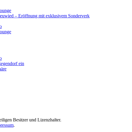
lounge
Neuwied – Eröffnung mit exklusivem Sonderverk
o
lounge
o
Segendorf ein
häre
iligen Besitzer und Lizenzhalter.
ressum
.