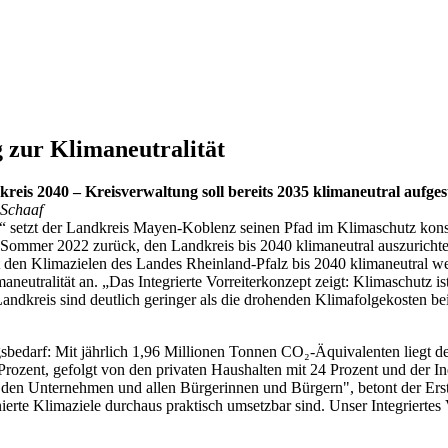
 zur Klimaneutralität
eis 2040 – Kreisverwaltung soll bereits 2035 klimaneutral aufgeste
 Schaaf
setzt der Landkreis Mayen-Koblenz seinen Pfad im Klimaschutz konse
im Sommer 2022 zurück, den Landkreis bis 2040 klimaneutral auszurichte
t den Klimazielen des Landes Rheinland-Pfalz bis 2040 klimaneutral w
aneutralität an. „Das Integrierte Vorreiterkonzept zeigt: Klimaschutz i
Landkreis sind deutlich geringer als die drohenden Klimafolgekosten be
sbedarf: Mit jährlich 1,96 Millionen Tonnen CO₂-Äquivalenten liegt der
rozent, gefolgt von den privaten Haushalten mit 24 Prozent und der In
den Unternehmen und allen Bürgerinnen und Bürgern", betont der Erst
rte Klimaziele durchaus praktisch umsetzbar sind. Unser Integriertes Vo