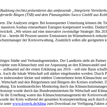
 Badziong (rechts) präsentieren das umfassende „Integrierte Vorreit
sferstelle Bingen (TSB) und dem Planungsbüro Sweco GmbH aus Kob
rn. Die Analysen zeigen: Bei konsequenter Umsetzung können die Tr
n massiven Ausbau erneuerbarer Energien kompensiert werden. Dadurch
ntwickelt. „Wir setzen auf eine innovative zweistufige Strategie: Bis
ll ist – bereits 80 Prozent unserer Emissionen im Wärmebereich reduzi
chutzmanager der Kreisverwaltung. Zusätzlich sollen alle geeigneten k
gehörigen Städte und Verbandsgemeinden. Der Landkreis steht als Part
ojekte zum Klimaschutz und zur Anpassung an den Klimawandel und unt
– aufbauend auf der ersten Erklärung aus 2016 – soll eine Basis sch
Auch die lokale Wirtschaft soll stärker eingebunden werden: Durch
den insbesondere kleine und mittlere Unternehmen beim Klimaschutz unt
, Wirtschaft und den Bürgerinnen und Bürgern des Kreises erarbeitet. 
ung. Ein kontinuierliches Monitoring durch das Klimaschutzmanagement
erkonzept wurde durch das Bundesministerium für Wirtschaft und Klima
 Für die Erstellung waren das Klimaschutzmanagement der Kreisverwal
rde der Kreis während der gesamten Konzepterstellung auch durch die 
nz unter
www.kvmyk.de/klima
zum Download zur Verfügung.Fakten zu