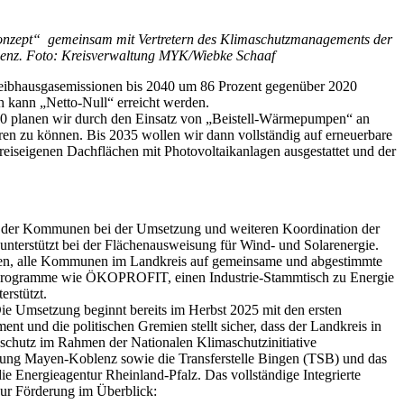
erkonzept“ gemeinsam mit Vertretern des Klimaschutzmanagements der
lenz. Foto: Kreisverwaltung MYK/Wiebke Schaaf
eibhausgasemissionen bis 2040 um 86 Prozent gegenüber 2020
 kann „Netto-Null“ erreicht werden.
 2030 planen wir durch den Einsatz von „Beistell-Wärmepumpen“ an
eren zu können. Bis 2035 wollen wir dann vollständig auf erneuerbare
reiseigenen Dachflächen mit Photovoltaikanlagen ausgestattet und der
ner der Kommunen bei der Umsetzung und weiteren Koordination der
erstützt bei der Flächenausweisung für Wind- und Solarenergie.
affen, alle Kommunen im Landkreis auf gemeinsame und abgestimmte
 Programme wie ÖKOPROFIT, einen Industrie-Stammtisch zu Energie
erstützt.
Die Umsetzung beginnt bereits im Herbst 2025 mit den ersten
 und die politischen Gremien stellt sicher, dass der Landkreis in
schutz im Rahmen der Nationalen Klimaschutzinitiative
tung Mayen-Koblenz sowie die Transferstelle Bingen (TSB) und das
Energieagentur Rheinland-Pfalz. Das vollständige Integrierte
r Förderung im Überblick: