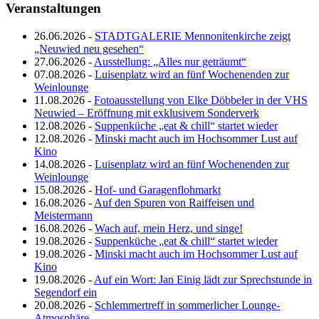
Veranstaltungen
26.06.2026 -
STADTGALERIE Mennonitenkirche zeigt
„Neuwied neu gesehen“
27.06.2026 -
Ausstellung: „Alles nur geträumt“
07.08.2026 -
Luisenplatz wird an fünf Wochenenden zur
Weinlounge
11.08.2026 -
Fotoausstellung von Elke Döbbeler in der VHS
Neuwied – Eröffnung mit exklusivem Sonderverk
12.08.2026 -
Suppenküche „eat & chill“ startet wieder
12.08.2026 -
Minski macht auch im Hochsommer Lust auf
Kino
14.08.2026 -
Luisenplatz wird an fünf Wochenenden zur
Weinlounge
15.08.2026 -
Hof- und Garagenflohmarkt
16.08.2026 -
Auf den Spuren von Raiffeisen und
Meistermann
16.08.2026 -
Wach auf, mein Herz, und singe!
19.08.2026 -
Suppenküche „eat & chill“ startet wieder
19.08.2026 -
Minski macht auch im Hochsommer Lust auf
Kino
19.08.2026 -
Auf ein Wort: Jan Einig lädt zur Sprechstunde in
Segendorf ein
20.08.2026 -
Schlemmertreff in sommerlicher Lounge-
Atmosphäre