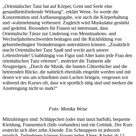
„Orientalischer Tanz hat auf Körper, Geist und Seele eine
gesundheitsfördernde Wirkung“, erklärt Weise. So werde die
Konzentration und Auffassungsgabe, wie auch die Körperhaltung
und -wahrnehmung verbessert. Zugleich wird Muskulatur gestärkt
und gedehnt. Besonders für Frauen sei interessant, dass
Orientalische Tänze zur Linderung von Menstruations- und
Wechseljahrsbeschwerden beitragen und die Rückbildung von
geburtsbedingten Veränderungen unterstützen können. „Zusätzlich
macht Orientalischer Tanz Spaß und weckt auch unsere
Lebensfreude! Unabhängig von Figur und Alter kann jede Frau den
orientalischen Tanz erlernen“, motiviert die Trainerin alle
Neugierigen. „Durch die Musik, die bunten Glitzertücher und die
betörenden Blicke, die natürlich ebenfalls eingeübt werden und mit
denen wir uns am schnellsten zum Lachen bringen, vergessen wir
während des Kurses oft, dass wir sportlich tätig sind und merken die
Anstrengung nicht so stark!“
Foto: Monika Weise
Mitzubringen sind: Schläppchen (oder man tanzt barfuß), bequeme
Kleidung, Fransentuch (falls vorhanden) und ein Getränk. Der Kurs
erstreckt sich über zehn Abende. Ein Schnuppern ist jederzeit
möglich. Teilnehmen können Frauen jeden Alters; Kinder ab 12