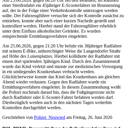
Am 25.06.2026. gegen 08:20 Uhr fiel den Beamten, im Rahmen
einer Streifenfahrt ein 45jähriger E-Scooterfahrer im Brunnenring
auf, der in der Folge einer Verkehrskontrolle unterzogen werden
sollte. Der Fahrzeugführer versuchte sich der Kontrolle zunächst zu
entziehen, konnte aber nach einer kurzen Nacheile gestellt und
kontrolliert werden. Hierbei stand der Fahrzeugführer erheblich
unter dem Einfluss alkoholischer Getränke. Es wurden
entsprechende Ermittlungsverfahren eingeleitet.
Am 25.06.2026, gegen 21:20 Uhr befuhr ein 38jähriger Radfahrer
mit seinem E-Bike, unberechtigter Weise die Langendorfer Straße
auf Höhe des Luisenplatzes. Hierbei kollidierte der Radfahrer mit
einem dort spielenden 3jährigen Kind. Durch den Zusammenstoß
wurde das Kind verletzt und musste zur medizinischen Versorgung
in ein umliegendes Krankenhaus verbracht werden.
Glücklicherweise konnte das Kind das Krankenhaus am gleichen
Abend wieder verlassen. Gegen den Radfahrer wurde ein
Ermittlungsverfahren eingeleitet. In diesem Zusammenhang weißt
die Polizei nochmals darauf hin, dass die Fußgängerzone nicht
durch Radfahrer oder E-Scooter-Fahrer befahren werden darf.
Diesbezüglich werden auch in den nächsten Tagen weiterhin
Kontrollen durchgeführt werden.
Geschrieben von
Polizei_Neuwied
am
Freitag, 26. Juni 2026