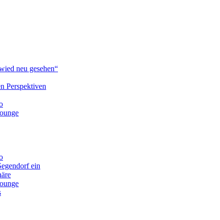
ied neu gesehen“
n Perspektiven
o
lounge
o
Segendorf ein
häre
lounge
s