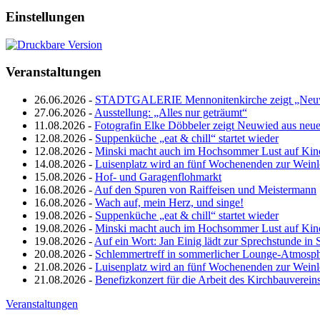
Einstellungen
Veranstaltungen
26.06.2026 -
STADTGALERIE Mennonitenkirche zeigt „Neuw
27.06.2026 -
Ausstellung: „Alles nur geträumt“
11.08.2026 -
Fotografin Elke Döbbeler zeigt Neuwied aus neue
12.08.2026 -
Suppenküche „eat & chill“ startet wieder
12.08.2026 -
Minski macht auch im Hochsommer Lust auf Kin
14.08.2026 -
Luisenplatz wird an fünf Wochenenden zur Wein
15.08.2026 -
Hof- und Garagenflohmarkt
16.08.2026 -
Auf den Spuren von Raiffeisen und Meistermann
16.08.2026 -
Wach auf, mein Herz, und singe!
19.08.2026 -
Suppenküche „eat & chill“ startet wieder
19.08.2026 -
Minski macht auch im Hochsommer Lust auf Kin
19.08.2026 -
Auf ein Wort: Jan Einig lädt zur Sprechstunde in 
20.08.2026 -
Schlemmertreff in sommerlicher Lounge-Atmosp
21.08.2026 -
Luisenplatz wird an fünf Wochenenden zur Wein
21.08.2026 -
Benefizkonzert für die Arbeit des Kirchbauverein
Veranstaltungen