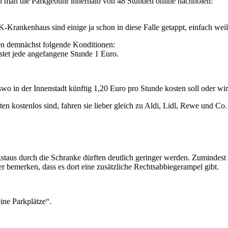
 man die Parkgebühr innerhalb von 48 Stunden online nachholen:
K-Krankenhaus sind einige ja schon in diese Falle getappt, einfach wei
ten demnächst folgende Konditionen:
ostet jede angefangene Stunde 1 Euro.
o in der Innenstadt künftig 1,20 Euro pro Stunde kosten soll oder wir
n kostenlos sind, fahren sie lieber gleich zu Aldi, Lidl, Rewe und Co.
staus durch die Schranke dürften deutlich geringer werden. Zumindest 
r bemerken, dass es dort eine zusätzliche Rechtsabbiegerampel gibt.
ine Parkplätze“.