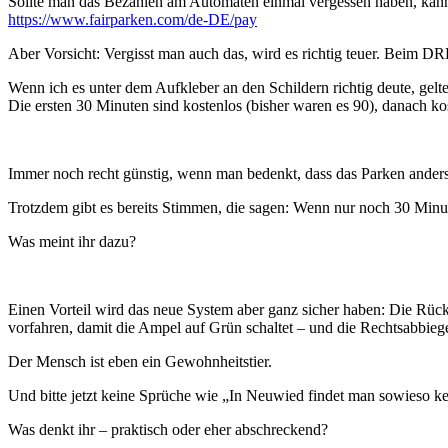
Sollte man das Bezahlen am Automaten einmal vergessen haben, kann
https://www.fairparken.com/de-DE/pay
Aber Vorsicht: Vergisst man auch das, wird es richtig teuer. Beim DR
Wenn ich es unter dem Aufkleber an den Schildern richtig deute, gel
Die ersten 30 Minuten sind kostenlos (bisher waren es 90), danach k
Immer noch recht günstig, wenn man bedenkt, dass das Parken andersw
Trotzdem gibt es bereits Stimmen, die sagen: Wenn nur noch 30 Minute
Was meint ihr dazu?
Einen Vorteil wird das neue System aber ganz sicher haben: Die Rück
vorfahren, damit die Ampel auf Grün schaltet – und die Rechtsabbiege
Der Mensch ist eben ein Gewohnheitstier.
Und bitte jetzt keine Sprüche wie „In Neuwied findet man sowieso ke
Was denkt ihr – praktisch oder eher abschreckend?