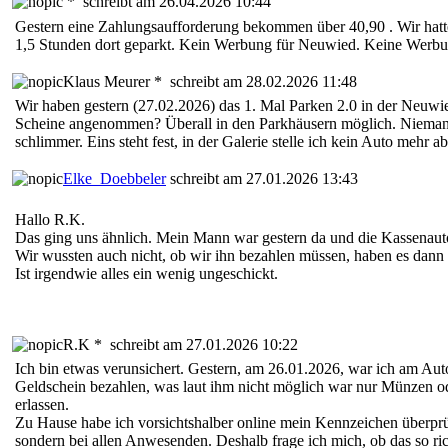
*
schreibt am 26.04.2026 10:44
Gestern eine Zahlungsaufforderung bekommen über 40,90 . Wir hatte
1,5 Stunden dort geparkt. Kein Werbung für Neuwied. Keine Werbu
Klaus Meurer *
schreibt am 28.02.2026 11:48
Wir haben gestern (27.02.2026) das 1. Mal Parken 2.0 in der Neuw
Scheine angenommen? Überall in den Parkhäusern möglich. Niemand 
schlimmer. Eins steht fest, in der Galerie stelle ich kein Auto mehr
Elke_Doebbeler
schreibt am 27.01.2026 13:43
Hallo R.K.
Das ging uns ähnlich. Mein Mann war gestern da und die Kassenauto
Wir wussten auch nicht, ob wir ihn bezahlen müssen, haben es dann 
Ist irgendwie alles ein wenig ungeschickt.
R.K *
schreibt am 27.01.2026 10:22
Ich bin etwas verunsichert. Gestern, am 26.01.2026, war ich am Aut
Geldschein bezahlen, was laut ihm nicht möglich war nur Münzen ode
erlassen.
Zu Hause habe ich vorsichtshalber online mein Kennzeichen überprüf
sondern bei allen Anwesenden. Deshalb frage ich mich, ob das so rich