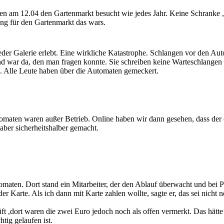
n am 12.04 den Gartenmarkt besucht wie jedes Jahr. Keine Schranke ,
ng für den Gartenmarkt das wars.
ieder Galerie erlebt. Eine wirkliche Katastrophe. Schlangen vor den
war da, den man fragen konnte. Sie schreiben keine Warteschlangen a
 ab. Alle Leute haben über die Automaten gemeckert.
maten waren außer Betrieb. Online haben wir dann gesehen, dass der e
aber sicherheitshalber gemacht.
omaten. Dort stand ein Mitarbeiter, der den Ablauf überwacht und bei 
r Karte. Als ich dann mit Karte zahlen wollte, sagte er, das sei nicht
t ,dort waren die zwei Euro jedoch noch als offen vermerkt. Das hätte 
tig gelaufen ist.