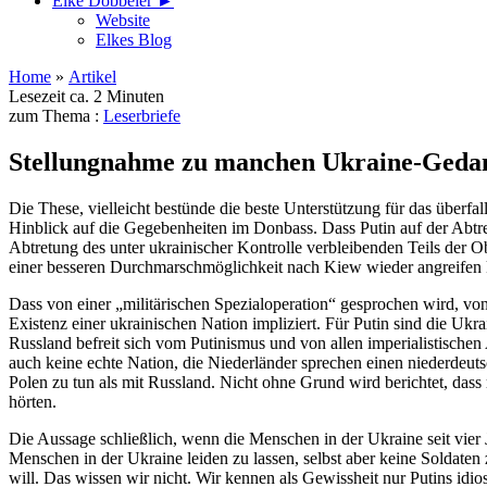
Elke Döbbeler ►
Website
Elkes Blog
Home
»
Artikel
Lesezeit ca. 2 Minuten
zum Thema :
Leserbriefe
Stellungnahme zu manchen Ukraine-Geda
Die These, vielleicht bestünde die beste Unterstützung für das über
Hinblick auf die Gegebenheiten im Donbass. Dass Putin auf der Abtr
Abtretung des unter ukrainischer Kontrolle verbleibenden Teils der
einer besseren Durchmarschmöglichkeit nach Kiew wieder angreifen k
Dass von einer „militärischen Spezialoperation“ gesprochen wird, vo
Existenz einer ukrainischen Nation impliziert. Für Putin sind die Uk
Russland befreit sich vom Putinismus und von allen imperialistische
auch keine echte Nation, die Niederländer sprechen einen niederdeuts
Polen zu tun als mit Russland. Nicht ohne Grund wird berichtet, dass 
hörten.
Die Aussage schließlich, wenn die Menschen in der Ukraine seit vier J
Menschen in der Ukraine leiden zu lassen, selbst aber keine Soldaten
will. Das wissen wir nicht. Wir kennen als Gewissheit nur Putins idio