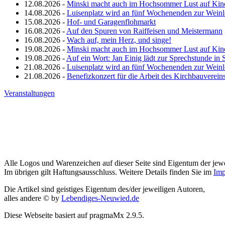
12.08.2026 -
Minski macht auch im Hochsommer Lust auf Kin
14.08.2026 -
Luisenplatz wird an fünf Wochenenden zur Wein
15.08.2026 -
Hof- und Garagenflohmarkt
16.08.2026 -
Auf den Spuren von Raiffeisen und Meistermann
16.08.2026 -
Wach auf, mein Herz, und singe!
19.08.2026 -
Minski macht auch im Hochsommer Lust auf Kin
19.08.2026 -
Auf ein Wort: Jan Einig lädt zur Sprechstunde in 
21.08.2026 -
Luisenplatz wird an fünf Wochenenden zur Wein
21.08.2026 -
Benefizkonzert für die Arbeit des Kirchbauverein
Veranstaltungen
Alle Logos und Warenzeichen auf dieser Seite sind Eigentum der jewe
Im übrigen gilt Haftungsausschluss. Weitere Details finden Sie im
Imp
Die Artikel sind geistiges Eigentum des/der jeweiligen Autoren,
alles andere © by
Lebendiges-Neuwied.de
Diese Webseite basiert auf pragmaMx 2.9.5.