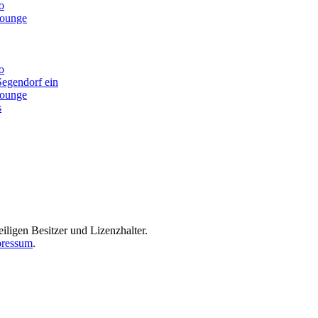
o
lounge
o
Segendorf ein
lounge
s
iligen Besitzer und Lizenzhalter.
ressum
.