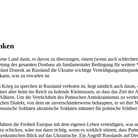
nken
fallene Land darin, es davon zu überzeugen, einem (wenn auch schlecht
etung des gesamten Donbass als fundamentaler Bedingung für weitere 
 Oblast Donezk an Russland die Ukraine wichtige Verteidigungsstützpu
ann, was zu erwarten ist.
n Krieg zu sprechen in Russland verboten ist, liegt nämlich auch dara
rainer aber heim ins Reich zu holende Kleinrussen, so dass das Ziel de
n Allüren. Um die Verrücktheit des Putinschen Antiukrainismus zu verd
chen Dialekt, von dem sie unverschämterweise behaupten, er sei ihre Na
russische Soldaten ukrainische Soldaten mitunter für polnische Söldner
ahren die Freiheit Europas mit dem eigenen Leben verteidigten, was unt
 zu schicken, wäre nur dann richtig, wenn es wirklich stimmt, dass Put
synkratischen Blick auf das Ukrainische. Ein Angriff Russlands auf Deu