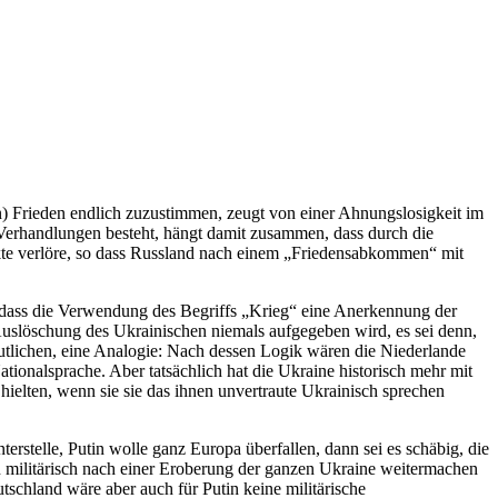
en) Frieden endlich zuzustimmen, zeugt von einer Ahnungslosigkeit im
Verhandlungen besteht, hängt damit zusammen, dass durch die
nkte verlöre, so dass Russland nach einem „Friedensabkommen“ mit
n, dass die Verwendung des Begriffs „Krieg“ eine Anerkennung der
r Auslöschung des Ukrainischen niemals aufgegeben wird, es sei denn,
eutlichen, eine Analogie: Nach dessen Logik wären die Niederlande
tionalsprache. Aber tatsächlich hat die Ukraine historisch mehr mit
 hielten, wenn sie sie das ihnen unvertraute Ukrainisch sprechen
erstelle, Putin wolle ganz Europa überfallen, dann sei es schäbig, die
in militärisch nach einer Eroberung der ganzen Ukraine weitermachen
tschland wäre aber auch für Putin keine militärische