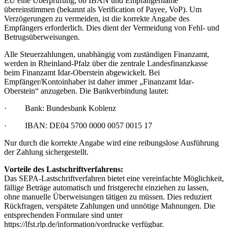
EU eine Überprüfung, ob IBAN und Empfängername
übereinstimmen (bekannt als Verification of Payee, VoP). Um
Verzögerungen zu vermeiden, ist die korrekte Angabe des
Empfängers erforderlich. Dies dient der Vermeidung von Fehl- und
Betrugsüberweisungen.
Alle Steuerzahlungen, unabhängig vom zuständigen Finanzamt,
werden in Rheinland-Pfalz über die zentrale Landesfinanzkasse
beim Finanzamt Idar-Oberstein abgewickelt. Bei
Empfänger/Kontoinhaber ist daher immer „Finanzamt Idar-
Oberstein“ anzugeben. Die Bankverbindung lautet:
· Bank: Bundesbank Koblenz
· IBAN: DE04 5700 0000 0057 0015 17
Nur durch die korrekte Angabe wird eine reibungslose Ausführung
der Zahlung sichergestellt.
Vorteile des Lastschriftverfahrens:
Das SEPA-Lastschriftverfahren bietet eine vereinfachte Möglichkeit,
fällige Beträge automatisch und fristgerecht einziehen zu lassen,
ohne manuelle Überweisungen tätigen zu müssen. Dies reduziert
Rückfragen, verspätete Zahlungen und unnötige Mahnungen. Die
entsprechenden Formulare sind unter
https://lfst.rlp.de/information/vordrucke verfügbar.