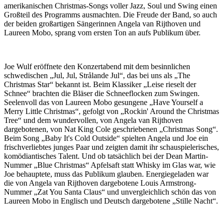
amerikanischen Christmas-Songs voller Jazz, Soul und Swing einen
Großteil des Programms ausmachten. Die Freude der Band, so auch
der beiden großartigen Sängerinnen Angela van Rijthoven und
Laureen Mobo, sprang vom ersten Ton an aufs Publikum über.
Joe Wulf eröffnete den Konzertabend mit dem besinnlichen
schwedischen „Jul, Jul, Strålande Jul“, das bei uns als „The
Christmas Star“ bekannt ist. Beim Klassiker „Leise rieselt der
Schnee“ brachten die Bläser die Schneeflocken zum Swingen.
Seelenvoll das von Laureen Mobo gesungene „Have Yourself a
Merry Little Christmas“, gefolgt von „Rockin' Around the Christmas
Tree“ und dem wundervollen, von Angela van Rijthoven
dargebotenen, von Nat King Cole geschriebenen „Christmas Song“.
Beim Song „Baby It's Cold Outside“ spielten Angela und Joe ein
frischverliebtes junges Paar und zeigten damit ihr schauspielerisches,
komödiantisches Talent. Und ob tatsächlich bei der Dean Martin-
Nummer „Blue Christmas“ Apfelsaft statt Whisky im Glas war, wie
Joe behauptete, muss das Publikum glauben. Energiegeladen war
die von Angela van Rijthoven dargebotene Louis Armstrong-
Nummer „Zat You Santa Claus“ und unvergleichlich schön das von
Laureen Mobo in Englisch und Deutsch dargebotene „Stille Nacht“.