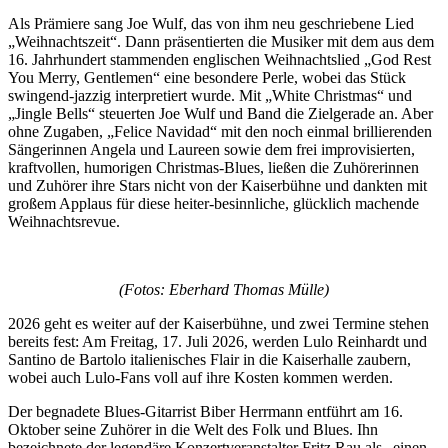
Als Prämiere sang Joe Wulf, das von ihm neu geschriebene Lied
„Weihnachtszeit“. Dann präsentierten die Musiker mit dem aus dem
16. Jahrhundert stammenden englischen Weihnachtslied „God Rest
You Merry, Gentlemen“ eine besondere Perle, wobei das Stück
swingend-jazzig interpretiert wurde. Mit „White Christmas“ und
„Jingle Bells“ steuerten Joe Wulf und Band die Zielgerade an. Aber
ohne Zugaben, „Felice Navidad“ mit den noch einmal brillierenden
Sängerinnen Angela und Laureen sowie dem frei improvisierten,
kraftvollen, humorigen Christmas-Blues, ließen die Zuhörerinnen
und Zuhörer ihre Stars nicht von der Kaiserbühne und dankten mit
großem Applaus für diese heiter-besinnliche, glücklich machende
Weihnachtsrevue.
(Fotos: Eberhard Thomas Mülle)
2026 geht es weiter auf der Kaiserbühne, und zwei Termine stehen
bereits fest: Am Freitag, 17. Juli 2026, werden Lulo Reinhardt und
Santino de Bartolo italienisches Flair in die Kaiserhalle zaubern,
wobei auch Lulo-Fans voll auf ihre Kosten kommen werden.
Der begnadete Blues-Gitarrist Biber Herrmann entführt am 16.
Oktober seine Zuhörer in die Welt des Folk und Blues. Ihn
bezeichnete der legendäre Konzertveranstalter Fritz Rau als „einen