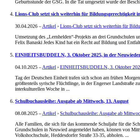
Geburtsstunde der GSG. In die Tat umgesetzt wurde der Beschlus
Lions-Club setzt sich weiterhin für Bildungsgerechtigkeit i
30.04.2026
–
Artikel
›
Lions-Club setzt sich weiterhin für Bild
Umsetzung des „Lernhelden“-Projekts an drei Grundschulen und
Felix Banaski Jedes Kind hat ein Recht auf Bildung und Entfal
EINHEITSBUDDELN, 3. Oktober 2025, in der Neuwieder
04.10.2025
–
Artikel
›
EINHEITSBUDDELN, 3. Oktober 2025, 
Tag der Deutschen Einheit trafen sich schon am frühen Morge
größtenteils syrische Flüchtlinge, in der Engerser Landstraße
interkulturellen Woche in ...
Schulbuchausleihe: Ausgabe ab Mittwoch, 13. August
08.08.2025
–
Artikel
›
Schulbuchausleihe: Ausgabe ab Mittwoc
Alle Familien, die sich für das kommende Schuljahr für die Sch
Grundschulen in Neuwied angemeldet haben, können von Mittwoc
Volkshochschule, Heddesdorfer Straße 33-35, abholen. ...