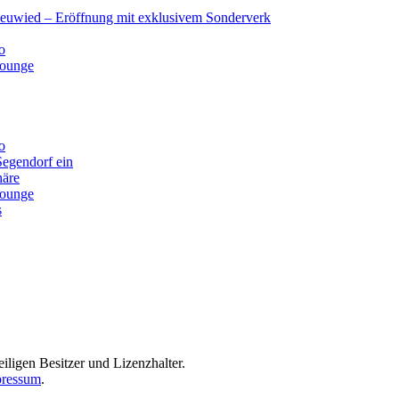
Neuwied – Eröffnung mit exklusivem Sonderverk
o
lounge
o
Segendorf ein
häre
lounge
s
iligen Besitzer und Lizenzhalter.
ressum
.