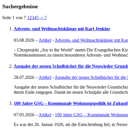
Suchergebnisse
Seite 1 von 7
1
2
3
4
5
..
»
7
Advents- und Weihnachtsklänge mit Karl Jenkins
03.08.2026
–
Artikel
›
Advents- und Weihnachtsklänge mit Kar
– Chorprojekt „Joy to the World“ startet Die Evangelischen 
Notenkenntnissen zu einem besonderen Advents- und Weihnachts
Ausgabe der neuen Schulbücher für die Neuwieder Grund
28.07.2026
–
Artikel
›
Ausgabe der neuen Schulbücher für di
Ausgabe der neuen Schulbücher für die Neuwieder Grundschule
ihrem Ende entgegen. Damit im neuen Schuljahr alle Grundschulk
100 Jahre GSG – Kommunale Wohnungspolitik ist Zukunf
07.05.2026
–
Artikel
›
100 Jahre GSG – Kommunale Wohnungsp
Es war der 26. Januar 1926, als die Entscheidung fiel, in Neuw