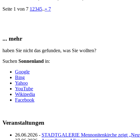
Seite 1 von 7
1
2
3
4
5
..
»
7
... mehr
haben Sie nicht das gefunden, was Sie wollten?
Suchen
Sonnenland
in:
Google
Bing
Yahoo
YouTube
Wikipedia
Facebook
Veranstaltungen
26.06.2026 -
STADTGALERIE Mennonitenkirche zeigt „Neuw