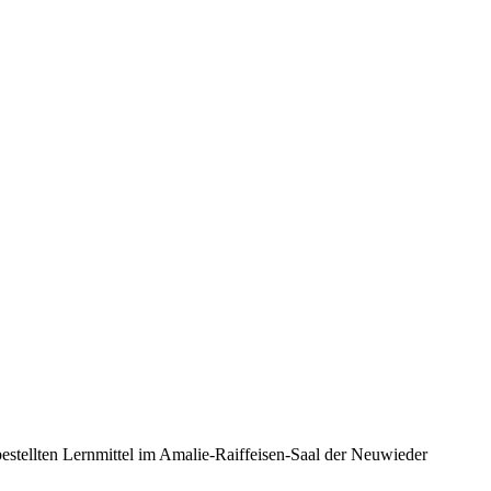
stellten Lernmittel im Amalie-Raiffeisen-Saal der Neuwieder