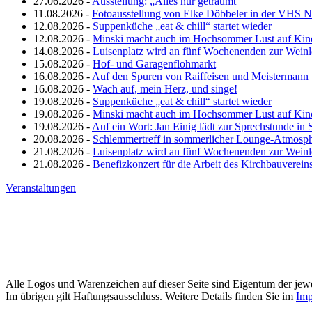
27.06.2026 -
Ausstellung: „Alles nur geträumt“
11.08.2026 -
Fotoausstellung von Elke Döbbeler in der VHS 
12.08.2026 -
Suppenküche „eat & chill“ startet wieder
12.08.2026 -
Minski macht auch im Hochsommer Lust auf Kin
14.08.2026 -
Luisenplatz wird an fünf Wochenenden zur Wein
15.08.2026 -
Hof- und Garagenflohmarkt
16.08.2026 -
Auf den Spuren von Raiffeisen und Meistermann
16.08.2026 -
Wach auf, mein Herz, und singe!
19.08.2026 -
Suppenküche „eat & chill“ startet wieder
19.08.2026 -
Minski macht auch im Hochsommer Lust auf Kin
19.08.2026 -
Auf ein Wort: Jan Einig lädt zur Sprechstunde in 
20.08.2026 -
Schlemmertreff in sommerlicher Lounge-Atmosp
21.08.2026 -
Luisenplatz wird an fünf Wochenenden zur Wein
21.08.2026 -
Benefizkonzert für die Arbeit des Kirchbauverein
Veranstaltungen
Alle Logos und Warenzeichen auf dieser Seite sind Eigentum der jewe
Im übrigen gilt Haftungsausschluss. Weitere Details finden Sie im
Imp