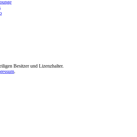
lounge
s
o
iligen Besitzer und Lizenzhalter.
ressum
.