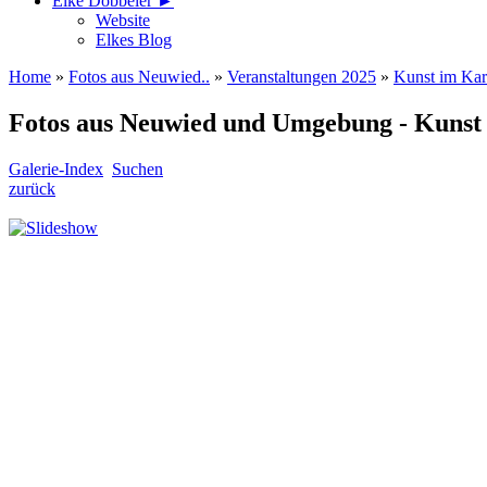
Elke Döbbeler ►
Website
Elkes Blog
Home
»
Fotos aus Neuwied..
»
Veranstaltungen 2025
»
Kunst im Kar
Fotos aus Neuwied und Umgebung - Kunst
Galerie-Index
Suchen
zurück