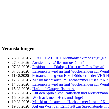
Veranstaltungen
26.06.2026 -
STADTGALERIE Mennonitenkirche zeigt „Neuw
27.06.2026 -
Ausstellung: „Alles nur geträumt“
07.08.2026 -
Positionen im Dialog - Kunst trifft Gesellschaft
07.08.2026 -
Luisenplatz wird an fünf Wochenenden zur Wein
11.08.2026 -
Fotoausstellung von Elke Döbbeler in der VHS 
12.08.2026 -
Minski macht auch im Hochsommer Lust auf Kin
14.08.2026 -
Luisenplatz wird an fünf Wochenenden zur Wein
15.08.2026 -
Hof- und Garagenflohmarkt
16.08.2026 -
Auf den Spuren von Raiffeisen und Meistermann
16.08.2026 -
Wach auf, mein Herz, und singe!
19.08.2026 -
Minski macht auch im Hochsommer Lust auf Kin
19.08.2026 -
Auf ein Wort: Jan Einig lädt zur Sprechstunde in 