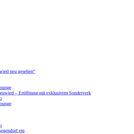
ied neu gesehen“
lounge
Neuwied – Eröffnung mit exklusivem Sonderverk
o
lounge
o
Segendorf ein