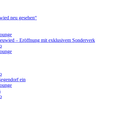
ied neu gesehen“
lounge
Neuwied – Eröffnung mit exklusivem Sonderverk
o
lounge
o
Segendorf ein
lounge
s
o