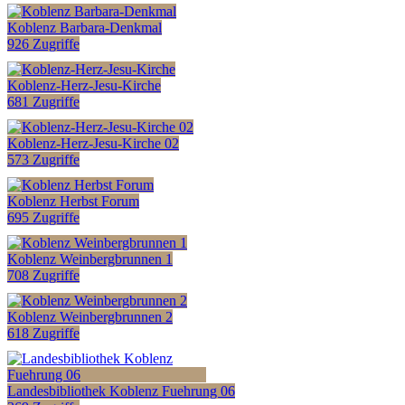
Koblenz Barbara-Denkmal
926 Zugriffe
Koblenz-Herz-Jesu-Kirche
681 Zugriffe
Koblenz-Herz-Jesu-Kirche 02
573 Zugriffe
Koblenz Herbst Forum
695 Zugriffe
Koblenz Weinbergbrunnen 1
708 Zugriffe
Koblenz Weinbergbrunnen 2
618 Zugriffe
Landesbibliothek Koblenz Fuehrung 06