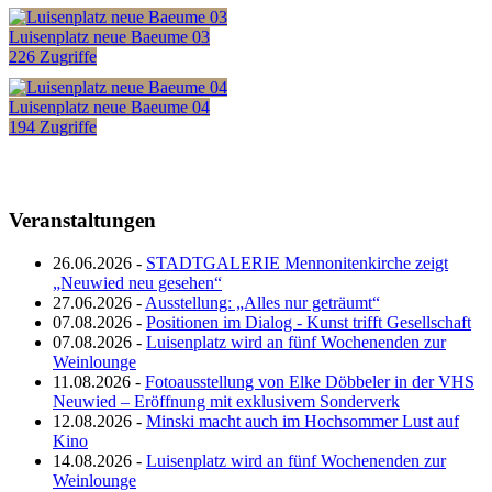
Luisenplatz neue Baeume 03
226 Zugriffe
Luisenplatz neue Baeume 04
194 Zugriffe
Veranstaltungen
26.06.2026 -
STADTGALERIE Mennonitenkirche zeigt
„Neuwied neu gesehen“
27.06.2026 -
Ausstellung: „Alles nur geträumt“
07.08.2026 -
Positionen im Dialog - Kunst trifft Gesellschaft
07.08.2026 -
Luisenplatz wird an fünf Wochenenden zur
Weinlounge
11.08.2026 -
Fotoausstellung von Elke Döbbeler in der VHS
Neuwied – Eröffnung mit exklusivem Sonderverk
12.08.2026 -
Minski macht auch im Hochsommer Lust auf
Kino
14.08.2026 -
Luisenplatz wird an fünf Wochenenden zur
Weinlounge