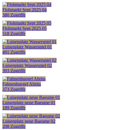
Flohmarkt Sept 2025 04
380 Zugriffe
Flohmarkt Sept 2025 05
518 Zugriffe
Luisenplatz Wasserspiel 01
491 Zugriffe
Luisenplatz Wasserspiel 02
393 Zugriffe
Fahnenhuegel Abriss
373 Zugriffe
Luisenplatz neue Baeume 01
189 Zugriffe
Luisenplatz neue Baeume 02
208 Zugriffe