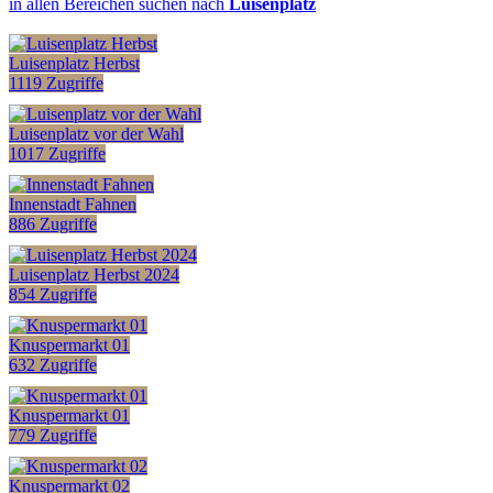
in allen Bereichen suchen nach
Luisenplatz
Luisenplatz Herbst
1119 Zugriffe
Luisenplatz vor der Wahl
1017 Zugriffe
Innenstadt Fahnen
886 Zugriffe
Luisenplatz Herbst 2024
854 Zugriffe
Knuspermarkt 01
632 Zugriffe
Knuspermarkt 01
779 Zugriffe
Knuspermarkt 02