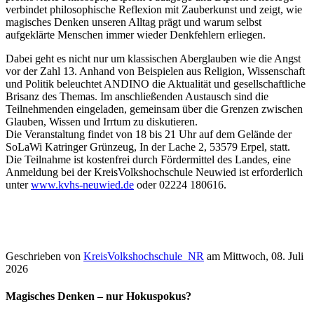
verbindet philosophische Reflexion mit Zauberkunst und zeigt, wie
magisches Denken unseren Alltag prägt und warum selbst
aufgeklärte Menschen immer wieder Denkfehlern erliegen.
Dabei geht es nicht nur um klassischen Aberglauben wie die Angst
vor der Zahl 13. Anhand von Beispielen aus Religion, Wissenschaft
und Politik beleuchtet ANDINO die Aktualität und gesellschaftliche
Brisanz des Themas. Im anschließenden Austausch sind die
Teilnehmenden eingeladen, gemeinsam über die Grenzen zwischen
Glauben, Wissen und Irrtum zu diskutieren.
Die Veranstaltung findet von 18 bis 21 Uhr auf dem Gelände der
SoLaWi Katringer Grünzeug, In der Lache 2, 53579 Erpel, statt.
Die Teilnahme ist kostenfrei durch Fördermittel des Landes, eine
Anmeldung bei der KreisVolkshochschule Neuwied ist erforderlich
unter
www.kvhs-neuwied.de
oder 02224 180616.
Geschrieben von
KreisVolkshochschule_NR
am
Mittwoch, 08. Juli
2026
Magisches Denken – nur Hokuspokus?