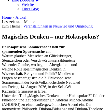
Elke Döbbeler ►
Website
Elkes Blog
Home
»
Artikel
Lesezeit ca. 1 Minute
zum Thema :
Veranstaltungen in Neuwied und Umgebung
Magisches Denken – nur Hokuspokus?
Philosophische Sommernacht lädt zur
spannenden Spurensuche ein
Warum glauben Menschen an Glücksbringer,
Sternzeichen oder Verschwörungserzählungen?
Wo endet Glaube, wo beginnt Aberglaube – und
welche Rolle spielt magisches Denken in
Wissenschaft, Religion und Politik? Mit diesen
Fragen beschäftigt sich die 2. Philosophische
Sommernacht der KreisVolkshochschule Neuwied
am Freitag, 14. August 2026, in der SoLaWi
Katringer Grünzeug in Erpel.
Unter dem Titel „Magisches Denken – nur Hokuspokus?“ lädt der
Philosoph und Zauberkünstler Dr. Andreas Michel-Andino
(ANDINO) zu einem außergewöhnlichen Abend ein. Der
promovierte Philosoph, Diplom-Pädagoge und Diplom-Theologe