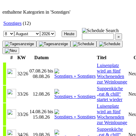
enthaltene Kategorien in 'Sonstiges'
Sonstiges
(12)
Search
#
KW
Datum
Titel
O
Luisenplatz
07.08.26 bis
wird an fünf
32/26
Neu
08.08.26
Wochenenden
zur Weinlounge
Suppenküche
33/26
12.08.26
„eat & chill“
Neu
startet wieder
Luisenplatz
14.08.26 bis
wird an fünf
33/26
Neu
15.08.26
Wochenenden
zur Weinlounge
Suppenküche
34/26
19.08.26
„eat & chill“
Neu