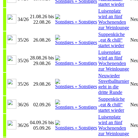
startet wieder
Luisenplatz
21.08.26 bis
wird an fünf
34/26
Neu
22.08.26
Wochenenden
zur Weinlounge
Suppenküche
35/26
26.08.26
„eat & chill“
Neu
startet wieder
Luisenplatz
28.08.26 bis
wird an fünf
35/26
Neu
29.08.26
Wochenenden
zur Weinlounge
Neuwieder
Streetballturnier
35/26
29.08.26
Neu
geht in die
dritte Runde
Suppenküche
36/26
02.09.26
„eat & chill“
Neu
startet wieder
Luisenplatz
04.09.26 bis
wird an fünf
36/26
Neu
05.09.26
Wochenenden
zur Weinlounge