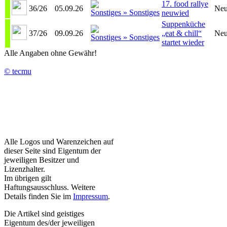
17. food rallye
36/26
05.09.26
Neu
neuwied
Suppenküche
37/26
09.09.26
„eat & chill“
Neu
startet wieder
Alle Angaben ohne Gewähr!
© tecmu
Alle Logos und Warenzeichen auf
dieser Seite sind Eigentum der
jeweiligen Besitzer und
Lizenzhalter.
Im übrigen gilt
Haftungsausschluss. Weitere
Details finden Sie im
Impressum
.
Die Artikel sind geistiges
Eigentum des/der jeweiligen