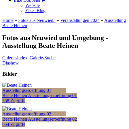
Elke Döbbeler ►
Website
Elkes Blog
Home
»
Fotos aus Neuwied..
»
Veranstaltungen 2024
»
Ausstellung
Beate Heinen
Fotos aus Neuwied und Umgebung -
Ausstellung Beate Heinen
Galerie-Index
Galerie-Suche
Diashow
Bilder
Beate Heinen Ausstellungseroeffnung 01
558 Zugriffe
Beate Heinen Ausstellungseroeffnung 02
654 Zugriffe