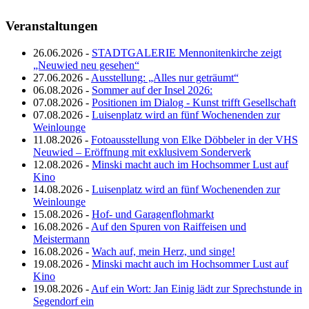
Veranstaltungen
26.06.2026 -
STADTGALERIE Mennonitenkirche zeigt
„Neuwied neu gesehen“
27.06.2026 -
Ausstellung: „Alles nur geträumt“
06.08.2026 -
Sommer auf der Insel 2026:
07.08.2026 -
Positionen im Dialog - Kunst trifft Gesellschaft
07.08.2026 -
Luisenplatz wird an fünf Wochenenden zur
Weinlounge
11.08.2026 -
Fotoausstellung von Elke Döbbeler in der VHS
Neuwied – Eröffnung mit exklusivem Sonderverk
12.08.2026 -
Minski macht auch im Hochsommer Lust auf
Kino
14.08.2026 -
Luisenplatz wird an fünf Wochenenden zur
Weinlounge
15.08.2026 -
Hof- und Garagenflohmarkt
16.08.2026 -
Auf den Spuren von Raiffeisen und
Meistermann
16.08.2026 -
Wach auf, mein Herz, und singe!
19.08.2026 -
Minski macht auch im Hochsommer Lust auf
Kino
19.08.2026 -
Auf ein Wort: Jan Einig lädt zur Sprechstunde in
Segendorf ein