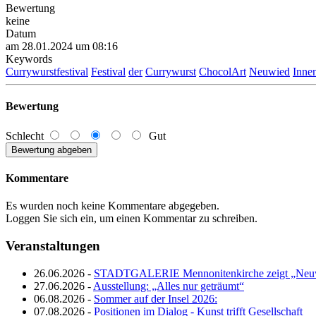
Bewertung
keine
Datum
am 28.01.2024 um 08:16
Keywords
Currywurstfestival
Festival
der
Currywurst
ChocolArt
Neuwied
Innen
Bewertung
Schlecht
Gut
Kommentare
Es wurden noch keine Kommentare abgegeben.
Loggen Sie sich ein, um einen Kommentar zu schreiben.
Veranstaltungen
26.06.2026 -
STADTGALERIE Mennonitenkirche zeigt „Neuw
27.06.2026 -
Ausstellung: „Alles nur geträumt“
06.08.2026 -
Sommer auf der Insel 2026:
07.08.2026 -
Positionen im Dialog - Kunst trifft Gesellschaft