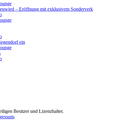
lounge
Neuwied – Eröffnung mit exklusivem Sonderverk
o
lounge
o
Segendorf ein
lounge
s
o
iligen Besitzer und Lizenzhalter.
ressum
.