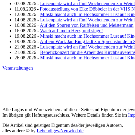
07.08.2026 -
Luisenplatz wird an fünf Wochenenden zur Wein
11.08.2026 -
Fotoausstellung von Elke Döbbeler in der VHS 
12.08.2026 -
Minski macht auch im Hochsommer Lust auf Kin
14.08.2026 -
Luisenplatz wird an fünf Wochenenden zur Wein
16.08.2026 -
Auf den Spuren von Raiffeisen und Meistermann
16.08.2026 -
Wach auf, mein Herz, und singe!
19.08.2026 -
Minski macht auch im Hochsommer Lust auf Kin
19.08.2026 -
Auf ein Wort: Jan Einig lädt zur Sprechstunde in 
21.08.2026 -
Luisenplatz wird an fünf Wochenenden zur Wein
21.08.2026 -
Benefizkonzert für die Arbeit des Kirchbauverein
26.08.2026 -
Minski macht auch im Hochsommer Lust auf Kin
Veranstaltungen
Alle Logos und Warenzeichen auf dieser Seite sind Eigentum der jewe
Im übrigen gilt Haftungsausschluss. Weitere Details finden Sie im
Imp
Die Artikel sind geistiges Eigentum des/der jeweiligen Autoren,
alles andere © by
Lebendiges-Neuwied.de