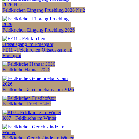
Feldkrichen Eingang Fruehling 2026 Nr 2
Feldkrichen Eingang Fruehling 2026
FE11 - Feldkirchen Ortsausgang im
Fruehjahr
Feldkirche Hanuar 2026
Feldkirche Gemeindehaus Jam 2026
Feldkirchen Friedhofstor
K07 - Feldkirche im Winter
Feldkirchen Gerichtslinde im Winter