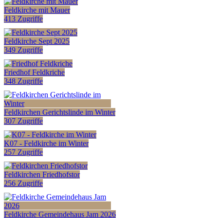
Feldkirche mit Mauer
413 Zugriffe
Feldkirche Sept 2025
349 Zugriffe
Friedhof Feldkriche
348 Zugriffe
Feldkirchen Gerichtslinde im Winter
307 Zugriffe
K07 - Feldkirche im Winter
257 Zugriffe
Feldkirchen Friedhofstor
256 Zugriffe
Feldkirche Gemeindehaus Jam 2026