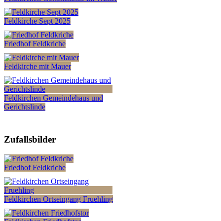
Feldkirche Sept 2025
Friedhof Feldkriche
Feldkirche mit Mauer
Feldkirchen Gemeindehaus und
Gerichtslinde
Zufallsbilder
Friedhof Feldkriche
Feldkirchen Ortseingang Fruehling