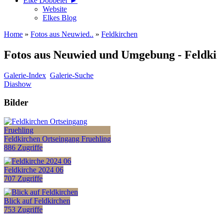
Elke Döbbeler ►
Website
Elkes Blog
Home
»
Fotos aus Neuwied..
»
Feldkirchen
Fotos aus Neuwied und Umgebung - Feldk
Galerie-Index
Galerie-Suche
Diashow
Bilder
Feldkirchen Ortseingang Fruehling
886 Zugriffe
Feldkirche 2024 06
707 Zugriffe
Blick auf Feldkirchen
753 Zugriffe