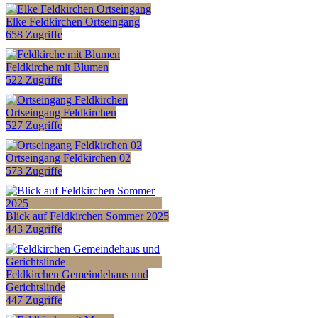
Elke Feldkirchen Ortseingang
658 Zugriffe
Feldkirche mit Blumen
522 Zugriffe
Ortseingang Feldkirchen
527 Zugriffe
Ortseingang Feldkirchen 02
573 Zugriffe
Blick auf Feldkirchen Sommer 2025
443 Zugriffe
Feldkirchen Gemeindehaus und
Gerichtslinde
447 Zugriffe