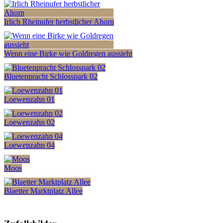
Irlich Rheinufer herbstlicher Ahorn
Wenn eine Birke wie Goldregen aussieht
Bluetenpracht Schlosspark 02
Loewenzahn 01
Loewenzahn 02
Loewenzahn 04
Moos
Blaetter Marktplatz Allee