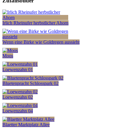
Zufallsbilder
Irlich Rheinufer herbstlicher Ahorn
Wenn eine Birke wie Goldregen aussieht
Moos
Loewenzahn 01
Bluetenpracht Schlosspark 02
Loewenzahn 02
Loewenzahn 04
Blaetter Marktplatz Allee