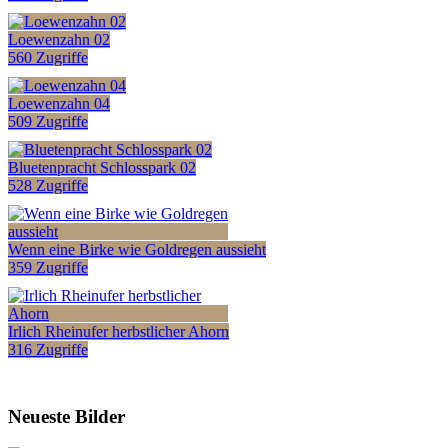
Loewenzahn 02
560 Zugriffe
Loewenzahn 04
509 Zugriffe
Bluetenpracht Schlosspark 02
528 Zugriffe
Wenn eine Birke wie Goldregen aussieht
359 Zugriffe
Irlich Rheinufer herbstlicher Ahorn
316 Zugriffe
Neueste Bilder