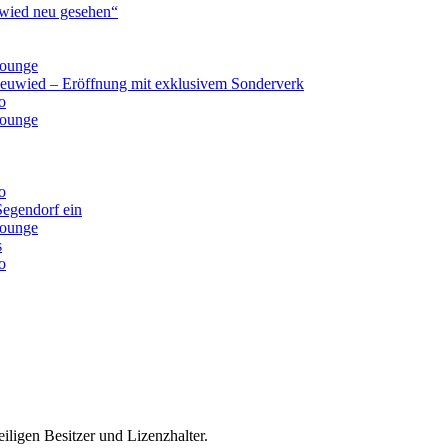
ied neu gesehen“
lounge
Neuwied – Eröffnung mit exklusivem Sonderverk
o
lounge
o
Segendorf ein
lounge
s
o
iligen Besitzer und Lizenzhalter.