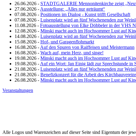
26.06.2026 -
STADTGALERIE Mennonitenkirche zeigt „Neuw
27.06.2026 -
Ausstellung: „Alles nur geträumt“
07.08.2026 -
Positionen im Dialog - Kunst trifft Gesellschaft
07.08.2026 -
Luisenplatz wird an fünf Wochenenden zur Wein
11.08.2026 -
Fotoausstellung von Elke Döbbeler in der VHS 
12.08.2026 -
Minski macht auch im Hochsommer Lust auf Kin
14.08.2026 -
Luisenplatz wird an fünf Wochenenden zur Wein
15.08.2026 -
Hof- und Garagenflohmarkt
16.08.2026 -
Auf den Spuren von Raiffeisen und Meistermann
16.08.2026 -
Wach auf, mein Herz, und singe!
19.08.2026 -
Minski macht auch im Hochsommer Lust auf Kin
19.08.2026 -
Auf ein Wort: Jan Einig lädt zur Sprechstunde in 
21.08.2026 -
Luisenplatz wird an fünf Wochenenden zur Wein
21.08.2026 -
Benefizkonzert für die Arbeit des Kirchbauverein
26.08.2026 -
Minski macht auch im Hochsommer Lust auf Kin
Veranstaltungen
Alle Logos und Warenzeichen auf dieser Seite sind Eigentum der jewe