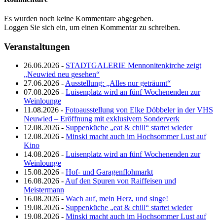
Es wurden noch keine Kommentare abgegeben.
Loggen Sie sich ein, um einen Kommentar zu schreiben.
Veranstaltungen
26.06.2026 -
STADTGALERIE Mennonitenkirche zeigt
„Neuwied neu gesehen“
27.06.2026 -
Ausstellung: „Alles nur geträumt“
07.08.2026 -
Luisenplatz wird an fünf Wochenenden zur
Weinlounge
11.08.2026 -
Fotoausstellung von Elke Döbbeler in der VHS
Neuwied – Eröffnung mit exklusivem Sonderverk
12.08.2026 -
Suppenküche „eat & chill“ startet wieder
12.08.2026 -
Minski macht auch im Hochsommer Lust auf
Kino
14.08.2026 -
Luisenplatz wird an fünf Wochenenden zur
Weinlounge
15.08.2026 -
Hof- und Garagenflohmarkt
16.08.2026 -
Auf den Spuren von Raiffeisen und
Meistermann
16.08.2026 -
Wach auf, mein Herz, und singe!
19.08.2026 -
Suppenküche „eat & chill“ startet wieder
19.08.2026 -
Minski macht auch im Hochsommer Lust auf