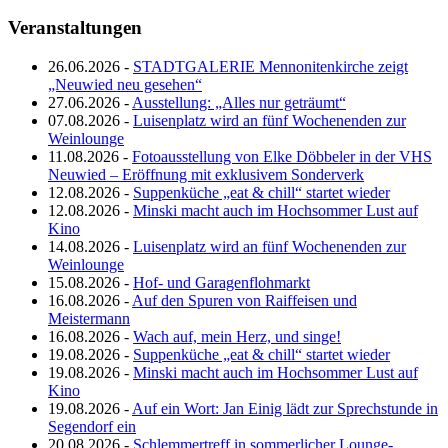
Veranstaltungen
26.06.2026 -
STADTGALERIE Mennonitenkirche zeigt
„Neuwied neu gesehen“
27.06.2026 -
Ausstellung: „Alles nur geträumt“
07.08.2026 -
Luisenplatz wird an fünf Wochenenden zur
Weinlounge
11.08.2026 -
Fotoausstellung von Elke Döbbeler in der VHS
Neuwied – Eröffnung mit exklusivem Sonderverk
12.08.2026 -
Suppenküche „eat & chill“ startet wieder
12.08.2026 -
Minski macht auch im Hochsommer Lust auf
Kino
14.08.2026 -
Luisenplatz wird an fünf Wochenenden zur
Weinlounge
15.08.2026 -
Hof- und Garagenflohmarkt
16.08.2026 -
Auf den Spuren von Raiffeisen und
Meistermann
16.08.2026 -
Wach auf, mein Herz, und singe!
19.08.2026 -
Suppenküche „eat & chill“ startet wieder
19.08.2026 -
Minski macht auch im Hochsommer Lust auf
Kino
19.08.2026 -
Auf ein Wort: Jan Einig lädt zur Sprechstunde in
Segendorf ein
20.08.2026 -
Schlemmertreff in sommerlicher Lounge-