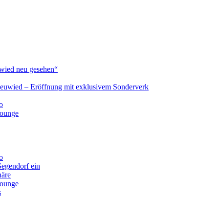
ied neu gesehen“
Neuwied – Eröffnung mit exklusivem Sonderverk
o
lounge
o
Segendorf ein
häre
lounge
s