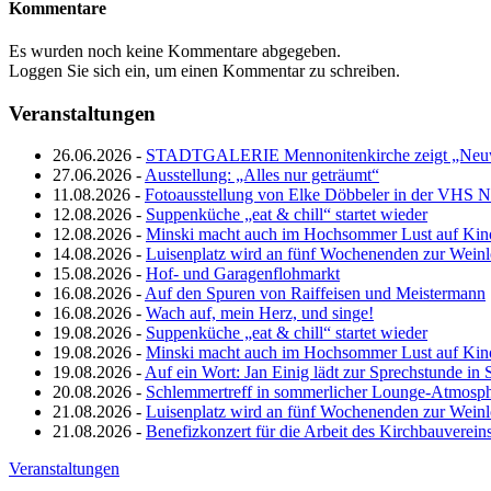
Kommentare
Es wurden noch keine Kommentare abgegeben.
Loggen Sie sich ein, um einen Kommentar zu schreiben.
Veranstaltungen
26.06.2026 -
STADTGALERIE Mennonitenkirche zeigt „Neuw
27.06.2026 -
Ausstellung: „Alles nur geträumt“
11.08.2026 -
Fotoausstellung von Elke Döbbeler in der VHS 
12.08.2026 -
Suppenküche „eat & chill“ startet wieder
12.08.2026 -
Minski macht auch im Hochsommer Lust auf Kin
14.08.2026 -
Luisenplatz wird an fünf Wochenenden zur Wein
15.08.2026 -
Hof- und Garagenflohmarkt
16.08.2026 -
Auf den Spuren von Raiffeisen und Meistermann
16.08.2026 -
Wach auf, mein Herz, und singe!
19.08.2026 -
Suppenküche „eat & chill“ startet wieder
19.08.2026 -
Minski macht auch im Hochsommer Lust auf Kin
19.08.2026 -
Auf ein Wort: Jan Einig lädt zur Sprechstunde in 
20.08.2026 -
Schlemmertreff in sommerlicher Lounge-Atmosp
21.08.2026 -
Luisenplatz wird an fünf Wochenenden zur Wein
21.08.2026 -
Benefizkonzert für die Arbeit des Kirchbauverein
Veranstaltungen