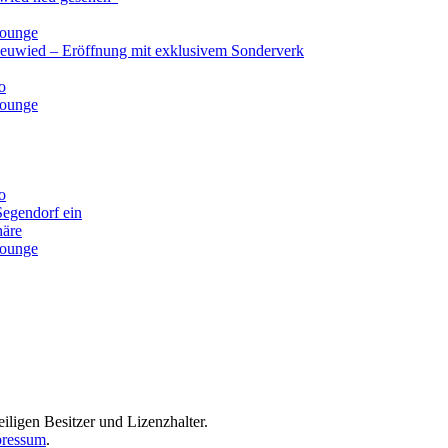
lounge
Neuwied – Eröffnung mit exklusivem Sonderverk
o
lounge
o
Segendorf ein
häre
lounge
iligen Besitzer und Lizenzhalter.
ressum
.