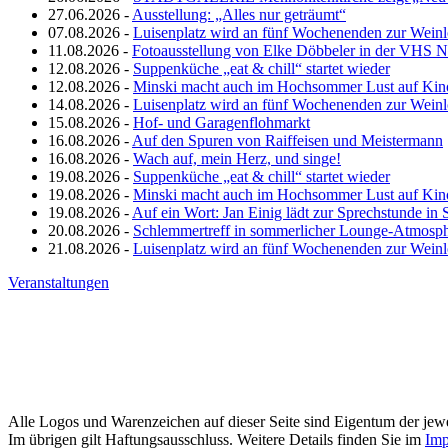
27.06.2026 -
Ausstellung: „Alles nur geträumt“
07.08.2026 -
Luisenplatz wird an fünf Wochenenden zur Wein
11.08.2026 -
Fotoausstellung von Elke Döbbeler in der VHS 
12.08.2026 -
Suppenküche „eat & chill“ startet wieder
12.08.2026 -
Minski macht auch im Hochsommer Lust auf Kin
14.08.2026 -
Luisenplatz wird an fünf Wochenenden zur Wein
15.08.2026 -
Hof- und Garagenflohmarkt
16.08.2026 -
Auf den Spuren von Raiffeisen und Meistermann
16.08.2026 -
Wach auf, mein Herz, und singe!
19.08.2026 -
Suppenküche „eat & chill“ startet wieder
19.08.2026 -
Minski macht auch im Hochsommer Lust auf Kin
19.08.2026 -
Auf ein Wort: Jan Einig lädt zur Sprechstunde in 
20.08.2026 -
Schlemmertreff in sommerlicher Lounge-Atmosp
21.08.2026 -
Luisenplatz wird an fünf Wochenenden zur Wein
Veranstaltungen
Alle Logos und Warenzeichen auf dieser Seite sind Eigentum der jewe
Im übrigen gilt Haftungsausschluss. Weitere Details finden Sie im
Imp