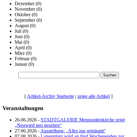
Dezember
(0)
November
(0)
Oktober
(0)
September
(0)
August
(0)
Juli
(0)
Juni
(0)
Mai
(0)
April
(0)
März
(0)
Februar
(0)
Januar
(0)
[
Artikel-Archiv Startseite
|
zeige alle Artikel
]
Veranstaltungen
26.06.2026 -
STADTGALERIE Mennonitenkirche zeigt
„Neuwied neu gesehen“
27.06.2026 -
Ausstellung: „Alles nur geträumt“
07.08.2026 -
Luisenplatz wird an fünf Wochenenden zur