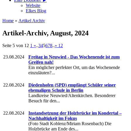
Elke Döbbeler ►
Website
Elkes Blog
Home
»
Artikel Archiv
Artikel-Archiv, August, 2024
Seite 5 von 12
1
«
..
3
4
5
6
7
8
..
»
12
23.08.2024
Freitag in Neuwied - Das Wochenende ist zum
Greifen nah!
Ein möglicher perfekter Ort, um das Wochenende
einzuläuten?...
22.08.2024
Diedenhofen (SPD) empfängt Schüler seiner
ehemaligen Schule in Berlin
Landkreise Neuwied/Altenkirchen. Besonderer
Besuch für den...
22.08.2024
Instandsetzung der Holzbrücke im Kondertal –
Nachhaltigkeit im Fokus
(Foto Stadt Koblenz/Miriam Rosenbach) Die
Holzbrücke am Ende des...