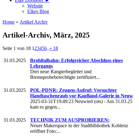
Elke Döbbeler ►
Website
Elkes Blog
Home
»
Artikel Archiv
Artikel-Archiv, März, 2025
Seite 1 von 18
1
2
3
4
5
6
..
»
18
31.03.2025
Brohltalbahn: Erfolgreicher Abschluss eines
Lehrgangs
Drei neue Rangierbegleiter und
Bremsprobeberechtigte zertifiziert...
31.03.2025
POL-PDNR: Zeugen-Aufruf: Versuchter
Handtaschenraub vor Kaufland-Galerie in Neuw
2025-03-31T19:49:23 Neuwied (ots) - Am 31.03.25
kam es gegen...
31.03.2025
TECHNIK ZUM AUSPROBIEREN:
Neuer Makerspace in der Stadtbibliothek Koblenz
eröffnet Foto:...