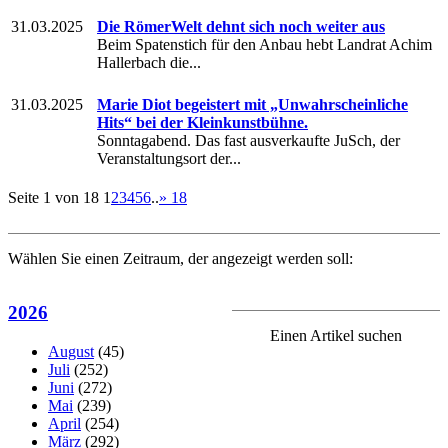
31.03.2025
Die RömerWelt dehnt sich noch weiter aus
Beim Spatenstich für den Anbau hebt Landrat Achim
Hallerbach die...
31.03.2025
Marie Diot begeistert mit „Unwahrscheinliche
Hits“ bei der Kleinkunstbühne.
Sonntagabend. Das fast ausverkaufte JuSch, der
Veranstaltungsort der...
Seite 1 von 18
1
2
3
4
5
6
..
»
18
Wählen Sie einen Zeitraum, der angezeigt werden soll:
2026
Einen Artikel suchen
August
(45)
Juli
(252)
Juni
(272)
Mai
(239)
April
(254)
März
(292)