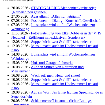
26.06.2026 -
STADTGALERIE Mennonitenkirche zeigt
„Neuwied neu gesehen“
27.06.2026 -
Ausstellung: „Alles nur geträumt“
07.08.2026 -
Positionen im Dialog - Kunst trifft Gesellschaft
07.08.2026 -
Luisenplatz wird an fünf Wochenenden zur
Weinlounge
11.08.2026 -
Fotoausstellung von Elke Döbbeler in der VHS
Neuwied – Eröffnung mit exklusivem Sonderverk
12.08.2026 -
Suppenküche „eat & chill“ startet wieder
12.08.2026 -
Minski macht auch im Hochsommer Lust auf
Kino
14.08.2026 -
Luisenplatz wird an fünf Wochenenden zur
Weinlounge
15.08.2026 -
Hof- und Garagenflohmarkt
16.08.2026 -
Auf den Spuren von Raiffeisen und
Meistermann
16.08.2026 -
Wach auf, mein Herz, und singe!
19.08.2026 -
Suppenküche „eat & chill“ startet wieder
19.08.2026 -
Minski macht auch im Hochsommer Lust auf
Kino
19.08.2026 -
Auf ein Wort: Jan Einig lädt zur Sprechstunde in
Segendorf ein
20.08.2026 -
Schlemmertreff in sommerlicher Lounge-
Atmosphäre