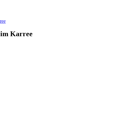
ree
 im Karree