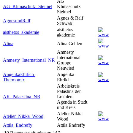
AG
AG_Klimaschutz_Steimel
Klimaschutz
Steimel
Agnes & Ralf
AgnesundRalf
Schwab
aisthetos
aisthetos_akademie
akademie
Alina
Alina Gehlen
Amnesty
International
Amnesty_International_NR
Gruppe
Neuwied
AngelikaEhrlich-
Angelika
Thermomix
Ehrlich
Arbeitskreis
Palästina der
AK_Palaestina_NR
Lokalen
Agenda in Stadt
und Kreis
Atelier Nikka
Atelier_Nikka_Wood
Wood
Attila_Endreffy
Attila Endreffy
10 Benutzer gefunden zu "A"