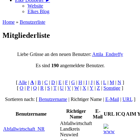
Elke Döbbeler ►
Website
Elkes Blog
Home
»
Benutzerliste
Mitgliederliste
Liebe Grüsse an den neuen Benutzer:
Attila_Endreffy
Es sind
190
angemeldete Benutzer.
[
Alle
|
A
|
B
|
C
|
D
|
E
|
F
|
G
|
H
|
I
|
J
|
K
|
L
|
M
|
N
]
[
O
|
P
|
Q
|
R
|
S
|
T
|
U
|
V
|
W
|
X
|
Y
|
Z
|
Sonstige
]
Sortieren nach: [
Benutzername
| Richtiger Name |
E-Mail
|
URL
]
Richtiger
E-
Benutzername
URL
ICQ
AIM
Name
Mail
Abfallwirtschaft
Abfallwirtschaft_NR
Landkreis
Neuwied