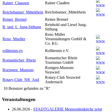
Rainer_Claassen
Rainer Claaßen
Reichsbanner_Mittelrhein
Reichsbanner_Mittelrhein
Reiner_Bermel
Reiner Bermel
Reinhold und Liesel Jung-
R_und_L_Jung-Stiftung
Stiftung
Reno Müller
Reno_Mueller
Veranstaltungen GmbH &
Co. KG
rollitennis-ev
Rollitennis e.V.
Romantischer Rhein
Romantischer_Rhein
Tourismus GmbH
Rontgen-Museum
Roentgen_Museum
Neuwied
Rotary-Club Neuwied
Rotary-Club_NR_And
Andernach
10 Benutzer gefunden zu "R"
Veranstaltungen
26.06.2026 -
STADTGALERIE Mennonitenkirche zeigt