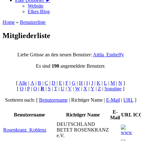
Elke Döbbeler ►
Website
Elkes Blog
Home
»
Benutzerliste
Mitgliederliste
Liebe Grüsse an den neuen Benutzer:
Attila_Endreffy
Es sind
190
angemeldete Benutzer.
[
Alle
|
A
|
B
|
C
|
D
|
E
|
F
|
G
|
H
|
I
|
J
|
K
|
L
|
M
|
N
]
[
O
|
P
|
Q
|
R
|
S
|
T
|
U
|
V
|
W
|
X
|
Y
|
Z
|
Sonstige
]
Sortieren nach: [
Benutzername
| Richtiger Name |
E-Mail
|
URL
]
E-
Benutzername
Richtiger Name
URL
IC
Mail
DEUTSCHLAND
Rosenkranz_Koblenz
BETET ROSENKRANZ
e.V.