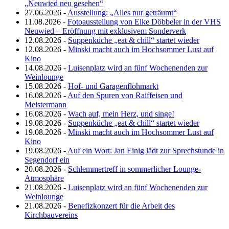
„Neuwied neu gesehen“
27.06.2026 -
Ausstellung: „Alles nur geträumt“
11.08.2026 -
Fotoausstellung von Elke Döbbeler in der VHS
Neuwied – Eröffnung mit exklusivem Sonderverk
12.08.2026 -
Suppenküche „eat & chill“ startet wieder
12.08.2026 -
Minski macht auch im Hochsommer Lust auf
Kino
14.08.2026 -
Luisenplatz wird an fünf Wochenenden zur
Weinlounge
15.08.2026 -
Hof- und Garagenflohmarkt
16.08.2026 -
Auf den Spuren von Raiffeisen und
Meistermann
16.08.2026 -
Wach auf, mein Herz, und singe!
19.08.2026 -
Suppenküche „eat & chill“ startet wieder
19.08.2026 -
Minski macht auch im Hochsommer Lust auf
Kino
19.08.2026 -
Auf ein Wort: Jan Einig lädt zur Sprechstunde in
Segendorf ein
20.08.2026 -
Schlemmertreff in sommerlicher Lounge-
Atmosphäre
21.08.2026 -
Luisenplatz wird an fünf Wochenenden zur
Weinlounge
21.08.2026 -
Benefizkonzert für die Arbeit des
Kirchbauvereins