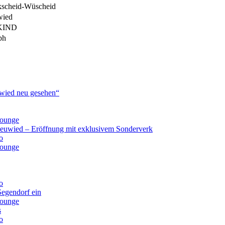
kscheid-Wüscheid
wied
KIND
lph
ied neu gesehen“
lounge
Neuwied – Eröffnung mit exklusivem Sonderverk
o
lounge
o
Segendorf ein
lounge
s
o