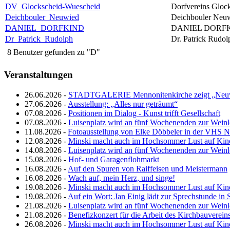
DV_Glockscheid-Wuescheid
Dorfvereins Gloc
Deichbouler_Neuwied
Deichbouler Neu
DANIEL_DORFKIND
DANIEL DORF
Dr_Patrick_Rudolph
Dr. Patrick Rudo
8 Benutzer gefunden zu "D"
Veranstaltungen
26.06.2026 -
STADTGALERIE Mennonitenkirche zeigt „Neuw
27.06.2026 -
Ausstellung: „Alles nur geträumt“
07.08.2026 -
Positionen im Dialog - Kunst trifft Gesellschaft
07.08.2026 -
Luisenplatz wird an fünf Wochenenden zur Wein
11.08.2026 -
Fotoausstellung von Elke Döbbeler in der VHS 
12.08.2026 -
Minski macht auch im Hochsommer Lust auf Kin
14.08.2026 -
Luisenplatz wird an fünf Wochenenden zur Wein
15.08.2026 -
Hof- und Garagenflohmarkt
16.08.2026 -
Auf den Spuren von Raiffeisen und Meistermann
16.08.2026 -
Wach auf, mein Herz, und singe!
19.08.2026 -
Minski macht auch im Hochsommer Lust auf Kin
19.08.2026 -
Auf ein Wort: Jan Einig lädt zur Sprechstunde in 
21.08.2026 -
Luisenplatz wird an fünf Wochenenden zur Wein
21.08.2026 -
Benefizkonzert für die Arbeit des Kirchbauverein
26.08.2026 -
Minski macht auch im Hochsommer Lust auf Kin