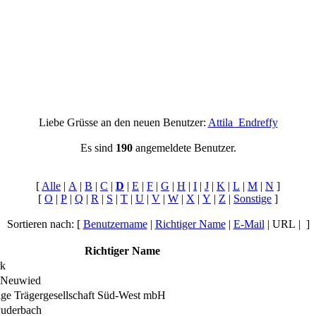
Liebe Grüsse an den neuen Benutzer:
Attila_Endreffy
Es sind
190
angemeldete Benutzer.
[
Alle
|
A
|
B
|
C
|
D
|
E
|
F
|
G
|
H
|
I
|
J
|
K
|
L
|
M
|
N
]
[
O
|
P
|
Q
|
R
|
S
|
T
|
U
|
V
|
W
|
X
|
Y
|
Z
|
Sonstige
]
Sortieren nach: [
Benutzername
|
Richtiger Name
|
E-Mail
| URL | ]
Richtiger Name
rk
 Neuwied
ge Trägergesellschaft Süd-West mbH
Puderbach