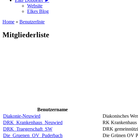
Elke Döbbeler ►
Website
Elkes Blog
Home
»
Benutzerliste
Mitgliederliste
Benutzername
Diakonie-Neuwied
Diakonisches We
DRK_Krankenhaus_Neuwied
RK Krankenhaus
DRK_Traegerschaft_SW
DRK gemeinnützi
Die_Gruenen_OV_Puderbach
Die Grünen OV 