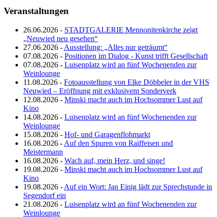
Veranstaltungen
26.06.2026 -
STADTGALERIE Mennonitenkirche zeigt
„Neuwied neu gesehen“
27.06.2026 -
Ausstellung: „Alles nur geträumt“
07.08.2026 -
Positionen im Dialog - Kunst trifft Gesellschaft
07.08.2026 -
Luisenplatz wird an fünf Wochenenden zur
Weinlounge
11.08.2026 -
Fotoausstellung von Elke Döbbeler in der VHS
Neuwied – Eröffnung mit exklusivem Sonderverk
12.08.2026 -
Minski macht auch im Hochsommer Lust auf
Kino
14.08.2026 -
Luisenplatz wird an fünf Wochenenden zur
Weinlounge
15.08.2026 -
Hof- und Garagenflohmarkt
16.08.2026 -
Auf den Spuren von Raiffeisen und
Meistermann
16.08.2026 -
Wach auf, mein Herz, und singe!
19.08.2026 -
Minski macht auch im Hochsommer Lust auf
Kino
19.08.2026 -
Auf ein Wort: Jan Einig lädt zur Sprechstunde in
Segendorf ein
21.08.2026 -
Luisenplatz wird an fünf Wochenenden zur
Weinlounge