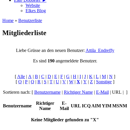
Elke Döbbeler ►
Website
Elkes Blog
Home
»
Benutzerliste
Mitgliederliste
Liebe Grüsse an den neuen Benutzer:
Attila_Endreffy
Es sind
190
angemeldete Benutzer.
[
Alle
|
A
|
B
|
C
|
D
|
E
|
F
|
G
|
H
|
I
|
J
|
K
|
L
|
M
|
N
]
[
O
|
P
|
Q
|
R
|
S
|
T
|
U
|
V
|
W
|
X
|
Y
|
Z
|
Sonstige
]
Sortieren nach: [
Benutzername
|
Richtiger Name
|
E-Mail
| URL | ]
Richtiger
E-
Benutzername
URL
ICQ
AIM
YIM
MSNM
Name
Mail
Keine Mitglieder gefunden zu "X"