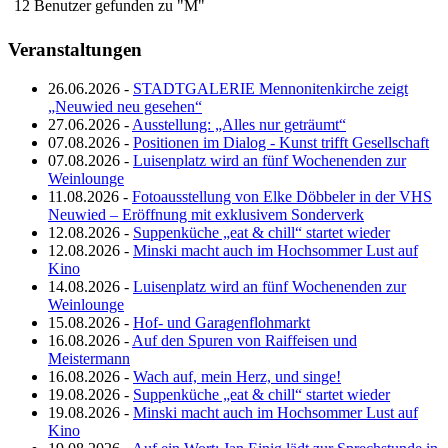
12 Benutzer gefunden zu "M"
Veranstaltungen
26.06.2026 -
STADTGALERIE Mennonitenkirche zeigt
„Neuwied neu gesehen“
27.06.2026 -
Ausstellung: „Alles nur geträumt“
07.08.2026 -
Positionen im Dialog - Kunst trifft Gesellschaft
07.08.2026 -
Luisenplatz wird an fünf Wochenenden zur
Weinlounge
11.08.2026 -
Fotoausstellung von Elke Döbbeler in der VHS
Neuwied – Eröffnung mit exklusivem Sonderverk
12.08.2026 -
Suppenküche „eat & chill“ startet wieder
12.08.2026 -
Minski macht auch im Hochsommer Lust auf
Kino
14.08.2026 -
Luisenplatz wird an fünf Wochenenden zur
Weinlounge
15.08.2026 -
Hof- und Garagenflohmarkt
16.08.2026 -
Auf den Spuren von Raiffeisen und
Meistermann
16.08.2026 -
Wach auf, mein Herz, und singe!
19.08.2026 -
Suppenküche „eat & chill“ startet wieder
19.08.2026 -
Minski macht auch im Hochsommer Lust auf
Kino