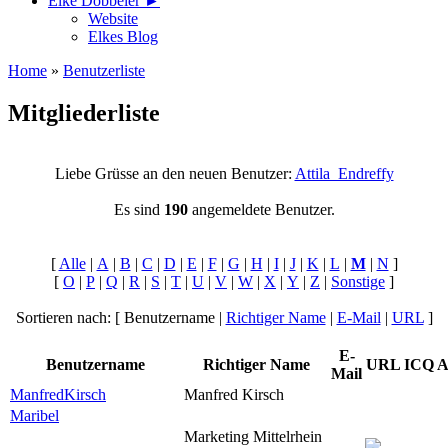
Elke Döbbeler ►
Website
Elkes Blog
Home
»
Benutzerliste
Mitgliederliste
Liebe Grüsse an den neuen Benutzer:
Attila_Endreffy
Es sind
190
angemeldete Benutzer.
[
Alle
|
A
|
B
|
C
|
D
|
E
|
F
|
G
|
H
|
I
|
J
|
K
|
L
|
M
|
N
]
[
O
|
P
|
Q
|
R
|
S
|
T
|
U
|
V
|
W
|
X
|
Y
|
Z
|
Sonstige
]
Sortieren nach: [ Benutzername |
Richtiger Name
|
E-Mail
|
URL
]
E-
Benutzername
Richtiger Name
URL
ICQ
A
Mail
ManfredKirsch
Manfred Kirsch
Maribel
Marketing Mittelrhein