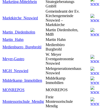
Marketing-Mittelrhein
Strategieberatungs
GmbH
Gemeindeamt der Ev.
Kirchengemeinde
Marktkirche_Neuwied
Neuwied –
Marktkirche
Martin Diedenhofen,
Martin_Diedenhofen
MdB
Martin_Hahn
Martin Hahn
Medienbüro
Medienbuero_Burgbrohl
Burgbrohl
W. Meyer
Meyer-Gastro
Eventgastronomie
Neuwied
Mehrgenerationenhaus
MGH_Neuwied
Neuwied
Middelkamp
Middelkamp_Immobilien
Immobilien
MONREPOS
MONREPOS
Freie
Montessorischule_Mendig
Montessorischule
Mendig