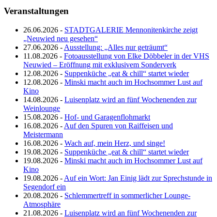
Veranstaltungen
26.06.2026 -
STADTGALERIE Mennonitenkirche zeigt
„Neuwied neu gesehen“
27.06.2026 -
Ausstellung: „Alles nur geträumt“
11.08.2026 -
Fotoausstellung von Elke Döbbeler in der VHS
Neuwied – Eröffnung mit exklusivem Sonderverk
12.08.2026 -
Suppenküche „eat & chill“ startet wieder
12.08.2026 -
Minski macht auch im Hochsommer Lust auf
Kino
14.08.2026 -
Luisenplatz wird an fünf Wochenenden zur
Weinlounge
15.08.2026 -
Hof- und Garagenflohmarkt
16.08.2026 -
Auf den Spuren von Raiffeisen und
Meistermann
16.08.2026 -
Wach auf, mein Herz, und singe!
19.08.2026 -
Suppenküche „eat & chill“ startet wieder
19.08.2026 -
Minski macht auch im Hochsommer Lust auf
Kino
19.08.2026 -
Auf ein Wort: Jan Einig lädt zur Sprechstunde in
Segendorf ein
20.08.2026 -
Schlemmertreff in sommerlicher Lounge-
Atmosphäre
21.08.2026 -
Luisenplatz wird an fünf Wochenenden zur