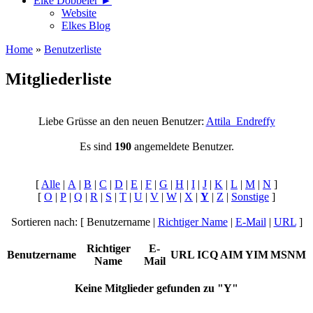
Elke Döbbeler ►
Website
Elkes Blog
Home
»
Benutzerliste
Mitgliederliste
Liebe Grüsse an den neuen Benutzer:
Attila_Endreffy
Es sind
190
angemeldete Benutzer.
[
Alle
|
A
|
B
|
C
|
D
|
E
|
F
|
G
|
H
|
I
|
J
|
K
|
L
|
M
|
N
]
[
O
|
P
|
Q
|
R
|
S
|
T
|
U
|
V
|
W
|
X
|
Y
|
Z
|
Sonstige
]
Sortieren nach: [ Benutzername |
Richtiger Name
|
E-Mail
|
URL
]
Richtiger
E-
Benutzername
URL
ICQ
AIM
YIM
MSNM
Name
Mail
Keine Mitglieder gefunden zu "Y"