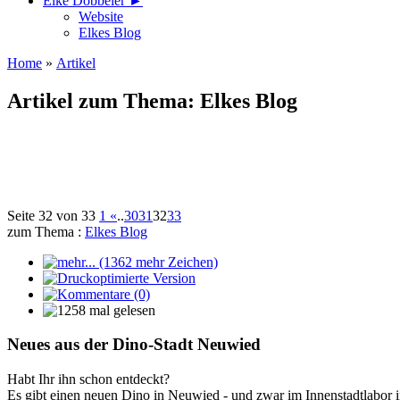
Elke Döbbeler ►
Website
Elkes Blog
Home
»
Artikel
Artikel zum Thema: Elkes Blog
Seite 32 von 33
1
«
..
30
31
32
33
zum Thema :
Elkes Blog
Neues aus der Dino-Stadt Neuwied
Habt Ihr ihn schon entdeckt?
Es gibt einen neuen Dino in Neuwied - und zwar im Innenstadtlabor i