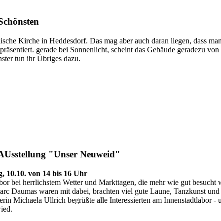
 Schönsten
elische Kirche in Heddesdorf. Das mag aber auch daran liegen, dass ma
präsentiert. gerade bei Sonnenlicht, scheint das Gebäude geradezu von 
ter tun ihr Übriges dazu.
 AUsstellung "Unser Neuweid"
, 10.10. von 14 bis 16 Uhr
abor bei herrlichstem Wetter und Markttagen, die mehr wie gut besucht 
c Daumas waren mit dabei, brachten viel gute Laune, Tanzkunst und e
in Michaela Ullrich begrüßte alle Interessierten am Innenstadtlabor -
ied.