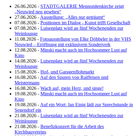
26.06.2026 -
STADTGALERIE Mennonitenkirche zeigt
„Neuwied neu gesehen“
27.06.2026 -
Ausstellung: „Alles nur geträumt“
07.08.2026 -
Positionen im Dialog - Kunst trifft Gesellschaft
07.08.2026 -
Luisenplatz wird an fünf Wochenenden zur
Weinlounge
11.08.2026 -
Fotoausstellung von Elke Döbbeler in der VHS
Neuwied – Eröffnung mit exklusivem Sonderverk
12.08.2026 -
Minski macht auch im Hochsommer Lust auf
Kino
14.08.2026 -
Luisenplatz wird an fünf Wochenenden zur
Weinlounge
15.08.2026 -
Hof- und Garagenflohmarkt
16.08.2026 -
Auf den Spuren von Raiffeisen und
Meistermann
16.08.2026 -
Wach auf, mein Herz, und singe!
19.08.2026 -
Minski macht auch im Hochsommer Lust auf
Kino
19.08.2026 -
Auf ein Wort: Jan Einig lädt zur Sprechstunde in
Segendorf ein
21.08.2026 -
Luisenplatz wird an fünf Wochenenden zur
Weinlounge
21.08.2026 -
Benefizkonzert für die Arbeit des
Kirchbauvereins