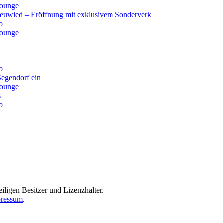
lounge
Neuwied – Eröffnung mit exklusivem Sonderverk
o
lounge
o
Segendorf ein
lounge
s
o
iligen Besitzer und Lizenzhalter.
ressum
.