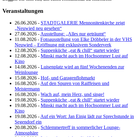
Veranstaltungen
26.06.2026 -
STADTGALERIE Mennonitenkirche zeigt
„Neuwied neu gesehen“
27.06.2026 -
Ausstellung: „Alles nur geträumt“
11.08.2026 -
Fotoausstellung von Elke Döbbeler in der VHS
Neuwied – Eröffnung mit exklusivem Sonderverk
12.08.2026 -
Suppenküche „eat & chill“ startet wieder
12.08.2026 -
Minski macht auch im Hochsommer Lust auf
Kino
14.08.2026 -
Luisenplatz wird an fünf Wochenenden zur
Weinlounge
15.08.2026 -
Hof- und Garagenflohmarkt
16.08.2026 -
Auf den Spuren von Raiffeisen und
Meistermann
16.08.2026 -
Wach auf, mein Herz, und singe!
19.08.2026 -
Suppenküche „eat & chill“ startet wieder
19.08.2026 -
Minski macht auch im Hochsommer Lust auf
Kino
19.08.2026 -
Auf ein Wort: Jan Einig lädt zur Sprechstunde in
Segendorf ein
20.08.2026 -
Schlemmertreff in sommerlicher Lounge-
Atmosphäre