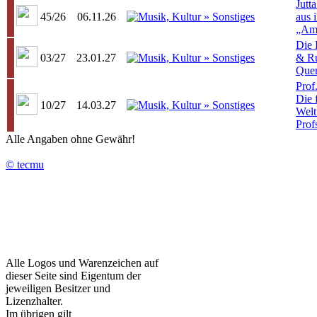
Jutta
45/26
06.11.26
aus 
„Ama
Die 
03/27
23.01.27
& Ru
Quer
Prof
Die 
10/27
14.03.27
Welt
Prof
Alle Angaben ohne Gewähr!
© tecmu
Alle Logos und Warenzeichen auf
dieser Seite sind Eigentum der
jeweiligen Besitzer und
Lizenzhalter.
Im übrigen gilt