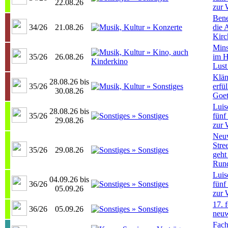
22.08.26
zur 
Bene
34/26
21.08.26
die 
Kirc
Mins
35/26
26.08.26
im 
Lust
Klän
28.08.26 bis
35/26
erfü
30.08.26
Goet
Luis
28.08.26 bis
35/26
fünf
29.08.26
zur 
Neu
Stree
35/26
29.08.26
geht 
Run
Luis
04.09.26 bis
36/26
fünf
05.09.26
zur 
17. 
36/26
05.09.26
neu
Fach