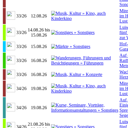
Sond
Mins
33/26
12.08.26
im 
Lust
Luis
14.08.26 bis
33/26
fünf
15.08.26
zur 
Hof-
33/26
15.08.26
Gara
Auf 
33/26
16.08.26
Raif
Meis
Wach
33/26
16.08.26
Herz
Mins
34/26
19.08.26
im 
Lust
Auf 
Eini
34/26
19.08.26
Spre
Sege
Luis
21.08.26 bis
34/26
fünf