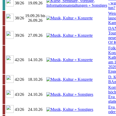
38/26
19.09.26
- wa
tun?
Wen
19.09.26 bis
38/26
lausc
26.09.26
Kam
DAN
Tour
39/26
27.09.26
neue
Of K
Folk
Konz
Kath
42/26
14.10.26
am 1
2026
Enge
D. K
42/26
18.10.26
BAn
Kom
höch
43/26
24.10.26
Eva E
glatt
Eva E
43/26
24.10.26
oder