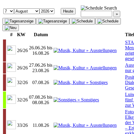
Search
#
KW
Datum
Tite
ST
26.06.26 bis
Menn
26/26
16.08.26
zeig
gese
27.06.26 bis
Auss
26/26
23.08.26
nur 
Posi
32/26
07.08.26
Dialo
Gese
Luis
07.08.26 bis
32/26
fünf
08.08.26
zur 
Foto
Elke
der
33/26
11.08.26
– Er
exkl