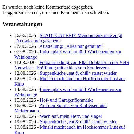
Es wurden noch keine Kommentare abgegeben.
Loggen Sie sich ein, um einen Kommentar zu schreiben.
Veranstaltungen
26.06.2026 -
STADTGALERIE Mennonitenkirche zeigt
„Neuwied neu gesehen“
27.06.2026 -
Ausstellung: „Alles nur geträumt“
07.08.2026 -
Luisenplatz wird an fünf Wochenenden zur
Weinlounge
11.08.2026 -
Fotoausstellung von Elke Döbbeler in der VHS
Neuwied – Eröffnung mit exklusivem Sonderverk
12.08.2026 -
Suppenküche „eat & chill“ startet wieder
12.08.2026 -
Minski macht auch im Hochsommer Lust auf
Kino
14.08.2026 -
Luisenplatz wird an fünf Wochenenden zur
Weinlounge
15.08.2026 -
Hof- und Garagenflohmarkt
16.08.2026 -
Auf den Spuren von Raiffeisen und
Meistermann
16.08.2026 -
Wach auf, mein Herz, und singe!
19.08.2026 -
Suppenküche „eat & chill“ startet wieder
19.08.2026 -
Minski macht auch im Hochsommer Lust auf
Kino