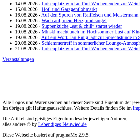
14.08.2026 -
Luisenplatz wird an fünf Wochenenden zur Wein
15.08.2026 -
Hof- und Garagenflohmarkt
16.08.2026 -
Auf den Spuren von Raiffeisen und Meistermann
16.08.2026 -
Wach auf, mein Herz, und singe!
19.08.2026 -
Suppenküche „eat & chill“ startet wieder
19.08.2026 -
Minski macht auch im Hochsommer Lust auf Kin
19.08.2026 -
Auf ein Wort: Jan Einig lädt zur Sprechstunde in 
20.08.2026 -
Schlemmertreff in sommerlicher Lounge-Atmosp
21.08.2026 -
Luisenplatz wird an fünf Wochenenden zur Wein
Veranstaltungen
Alle Logos und Warenzeichen auf dieser Seite sind Eigentum der jewe
Im übrigen gilt Haftungsausschluss. Weitere Details finden Sie im
Imp
Die Artikel sind geistiges Eigentum des/der jeweiligen Autoren,
alles andere © by
Lebendiges-Neuwied.de
Diese Webseite basiert auf pragmaMx 2.9.5.