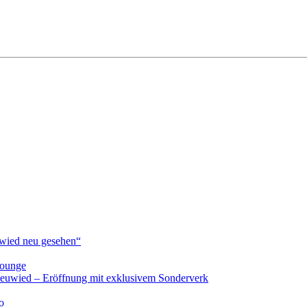
ied neu gesehen“
lounge
Neuwied – Eröffnung mit exklusivem Sonderverk
o