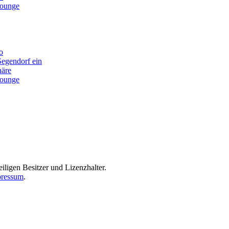
lounge
o
Segendorf ein
häre
lounge
iligen Besitzer und Lizenzhalter.
ressum
.