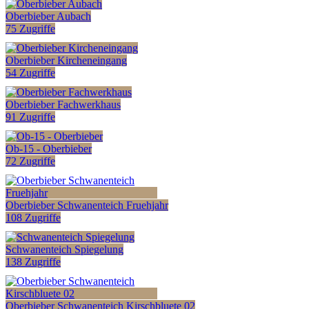
Oberbieber Aubach
75 Zugriffe
Oberbieber Kircheneingang
54 Zugriffe
Oberbieber Fachwerkhaus
91 Zugriffe
Ob-15 - Oberbieber
72 Zugriffe
Oberbieber Schwanenteich Fruehjahr
108 Zugriffe
Schwanenteich Spiegelung
138 Zugriffe
Oberbieber Schwanenteich Kirschbluete 02