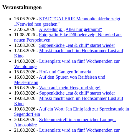
Veranstaltungen
26.06.2026 -
STADTGALERIE Mennonitenkirche zeigt
„Neuwied neu gesehen“
27.06.2026 -
Ausstellung: „Alles nur geträumt“
11.08.2026 -
Fotografin Elke Döbbeler zeigt Neuwied aus
neuen Perspektiven
12.08.2026 -
Suppenküche „eat & chill“ startet wieder
12.08.2026 -
Minski macht auch im Hochsommer Lust auf
Kino
14.08.2026 -
Luisenplatz wird an fünf Wochenenden zur
Weinlounge
15.08.2026 -
Hof- und Garagenflohmarkt
16.08.2026 -
Auf den Spuren von Raiffeisen und
Meistermann
16.08.2026 -
Wach auf, mein Herz, und singe!
19.08.2026 -
Suppenküche „eat & chill“ startet wieder
19.08.2026 -
Minski macht auch im Hochsommer Lust auf
Kino
19.08.2026 -
Auf ein Wort: Jan Einig lädt zur Sprechstunde in
Segendorf ein
20.08.2026 -
Schlemmertreff in sommerlicher Lounge-
Atmosphäre
21.08.2026 -
Luisenplatz wird an fünf Wochenenden zur