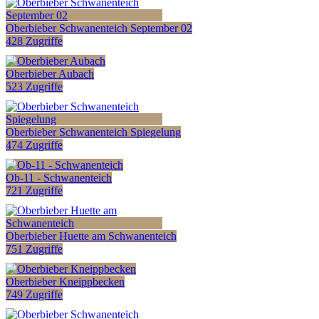
Oberbieber Schwanenteich September 02
428 Zugriffe
Oberbieber Aubach
523 Zugriffe
Oberbieber Schwanenteich Spiegelung
474 Zugriffe
Ob-11 - Schwanenteich
721 Zugriffe
Oberbieber Huette am Schwanenteich
751 Zugriffe
Oberbieber Kneippbecken
749 Zugriffe