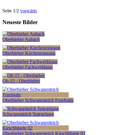
Seite 1/2
vorwärts
Neueste Bilder
Oberbieber Aubach
Oberbieber Kircheneingang
Oberbieber Fachwerkhaus
Ob-15 - Oberbieber
Oberbieber Schwanenteich Fruehjahr
Schwanenteich Spiegelung
Oberbieber Schwanenteich Kirschbluete 02