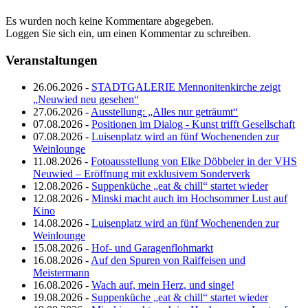
Es wurden noch keine Kommentare abgegeben.
Loggen Sie sich ein, um einen Kommentar zu schreiben.
Veranstaltungen
26.06.2026 -
STADTGALERIE Mennonitenkirche zeigt
„Neuwied neu gesehen“
27.06.2026 -
Ausstellung: „Alles nur geträumt“
07.08.2026 -
Positionen im Dialog - Kunst trifft Gesellschaft
07.08.2026 -
Luisenplatz wird an fünf Wochenenden zur
Weinlounge
11.08.2026 -
Fotoausstellung von Elke Döbbeler in der VHS
Neuwied – Eröffnung mit exklusivem Sonderverk
12.08.2026 -
Suppenküche „eat & chill“ startet wieder
12.08.2026 -
Minski macht auch im Hochsommer Lust auf
Kino
14.08.2026 -
Luisenplatz wird an fünf Wochenenden zur
Weinlounge
15.08.2026 -
Hof- und Garagenflohmarkt
16.08.2026 -
Auf den Spuren von Raiffeisen und
Meistermann
16.08.2026 -
Wach auf, mein Herz, und singe!
19.08.2026 -
Suppenküche „eat & chill“ startet wieder