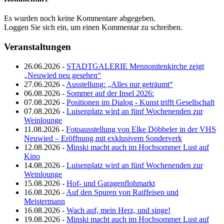
Es wurden noch keine Kommentare abgegeben.
Loggen Sie sich ein, um einen Kommentar zu schreiben.
Veranstaltungen
26.06.2026 -
STADTGALERIE Mennonitenkirche zeigt
„Neuwied neu gesehen“
27.06.2026 -
Ausstellung: „Alles nur geträumt“
06.08.2026 -
Sommer auf der Insel 2026:
07.08.2026 -
Positionen im Dialog - Kunst trifft Gesellschaft
07.08.2026 -
Luisenplatz wird an fünf Wochenenden zur
Weinlounge
11.08.2026 -
Fotoausstellung von Elke Döbbeler in der VHS
Neuwied – Eröffnung mit exklusivem Sonderverk
12.08.2026 -
Minski macht auch im Hochsommer Lust auf
Kino
14.08.2026 -
Luisenplatz wird an fünf Wochenenden zur
Weinlounge
15.08.2026 -
Hof- und Garagenflohmarkt
16.08.2026 -
Auf den Spuren von Raiffeisen und
Meistermann
16.08.2026 -
Wach auf, mein Herz, und singe!
19.08.2026 -
Minski macht auch im Hochsommer Lust auf