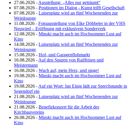
27.06.2026 -
Ausstellung: „Alles nur geträumt“
07.08.2026 -
Positionen im Dialog - Kunst trifft Gesellschaft
07.08.2026 -
Luisenplatz wird an fünf Wochenenden zur
Weinlounge
11.08.2026 -
Fotoausstellung von Elke Döbbeler in der VHS
Neuwied – Eröffnung mit exklusivem Sonderverk
12.08.2026 -
Minski macht auch im Hochsommer Lust auf
Kino
14.08.2026 -
Luisenplatz wird an fünf Wochenenden zur
Weinlounge
15.08.2026 -
Hof- und Garagenflohmarkt
16.08.2026 -
Auf den Spuren von Raiffeisen und
Meistermann
16.08.2026 -
Wach auf, mein Herz, und singe!
19.08.2026 -
Minski macht auch im Hochsommer Lust auf
Kino
19.08.2026 -
Auf ein Wort: Jan Einig lädt zur Sprechstunde in
Segendorf ein
21.08.2026 -
Luisenplatz wird an fünf Wochenenden zur
Weinlounge
21.08.2026 -
Benefizkonzert für die Arbeit des
Kirchbauvereins
26.08.2026 -
Minski macht auch im Hochsommer Lust auf
Kino