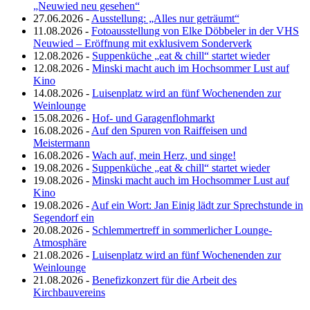
„Neuwied neu gesehen“
27.06.2026 -
Ausstellung: „Alles nur geträumt“
11.08.2026 -
Fotoausstellung von Elke Döbbeler in der VHS
Neuwied – Eröffnung mit exklusivem Sonderverk
12.08.2026 -
Suppenküche „eat & chill“ startet wieder
12.08.2026 -
Minski macht auch im Hochsommer Lust auf
Kino
14.08.2026 -
Luisenplatz wird an fünf Wochenenden zur
Weinlounge
15.08.2026 -
Hof- und Garagenflohmarkt
16.08.2026 -
Auf den Spuren von Raiffeisen und
Meistermann
16.08.2026 -
Wach auf, mein Herz, und singe!
19.08.2026 -
Suppenküche „eat & chill“ startet wieder
19.08.2026 -
Minski macht auch im Hochsommer Lust auf
Kino
19.08.2026 -
Auf ein Wort: Jan Einig lädt zur Sprechstunde in
Segendorf ein
20.08.2026 -
Schlemmertreff in sommerlicher Lounge-
Atmosphäre
21.08.2026 -
Luisenplatz wird an fünf Wochenenden zur
Weinlounge
21.08.2026 -
Benefizkonzert für die Arbeit des
Kirchbauvereins